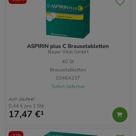
ASPIRIN plus C Brausetabletten
Bayer Vital GmbH
40
St
Brausetabletten
03464237
Sofort lieferbar
AVP
:
23,79 €
²
0,44 €
pro 1 Stk
17,47 €
¹
-
32%