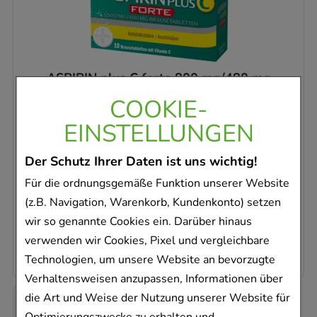
ASPIRIN plus C forte 800 mg/480 mg
Brausetabletten
COOKIE-
Bayer Vital GmbH
EINSTELLUNGEN
10
St
Brausetabletten
Der Schutz Ihrer Daten ist uns wichtig!
10836596
Für die ordnungsgemäße Funktion unserer Website
Sofort lieferbar
(z.B. Navigation, Warenkorb, Kundenkonto) setzen
AVP
:
9,97 €
²
wir so genannte Cookies ein. Darüber hinaus
0,67 €
pro 1 Stk
verwenden wir Cookies, Pixel und vergleichbare
6,68 €
¹
Technologien, um unsere Website an bevorzugte
Verhaltensweisen anzupassen, Informationen über
die Art und Weise der Nutzung unserer Website für