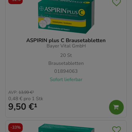
ASPIRIN plus C Brausetabletten
Bayer Vital GmbH
20
St
Brausetabletten
01894063
Sofort lieferbar
AVP
:
13,99 €
²
0,48 €
pro 1 Stk
9,50 €
¹
-
33%