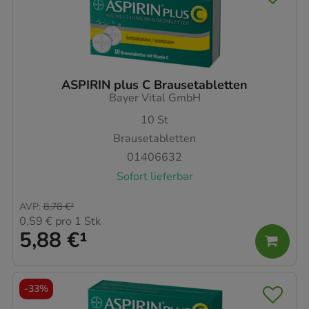
ASPIRIN plus C Brausetabletten
Bayer Vital GmbH
10
St
Brausetabletten
01406632
Sofort lieferbar
AVP
:
8,78 €
²
0,59 €
pro 1 Stk
5,88 €
¹
-
33%