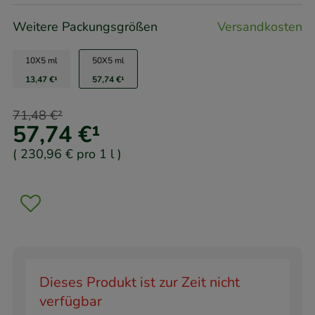
Weitere Packungsgrößen
Versandkosten
10X5 ml
50X5 ml
13,47 €
¹
57,74 €
¹
71,48 €
²
57,74 €
¹
(
230,96 €
pro 1 l
)
Dieses Produkt ist zur Zeit nicht
verfügbar