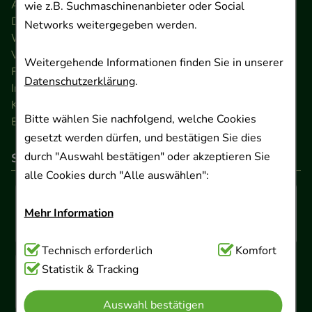
AGB
wie z.B. Suchmaschinenanbieter oder Social
Datenschutz
Networks weitergegeben werden.
Widerrufsrecht
Versandkosten
Weitergehende Informationen finden Sie in unserer
FAQ
Datenschutzerklärung
.
Impressum
Kontakt
Bitte wählen Sie nachfolgend, welche Cookies
Barrierefreiheitserklärung
gesetzt werden dürfen, und bestätigen Sie dies
durch "Auswahl bestätigen" oder akzeptieren Sie
So können Sie bezahlen
alle Cookies durch "Alle auswählen":
Mehr Information
Technisch Notwendig:
Technisch erforderlich
Hierbei handelt es sich um
Komfort
Cookies, die für die Grundfunktionen unserer
Statistik & Tracking
Website notwendig sind (z.B. Navigation,
Auswahl bestätigen
Warenkorb, Kundenkonto), weshalb auf diese nicht