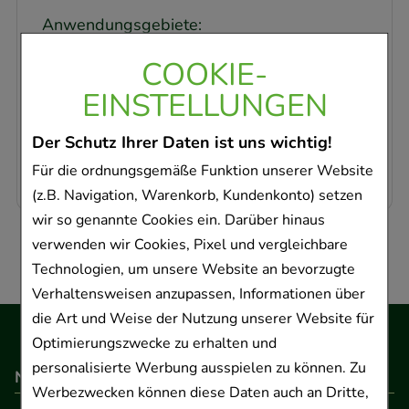
Anwendungsgebiete:
Methämoglobinämie im Kindesalter.
COOKIE-
Vitamin C-Substitution bei künstlicher
EINSTELLUNGEN
(parenteraler) Ernährung.
Der Schutz Ihrer Daten ist uns wichtig!
Warnhinweis: Enthält
Für die ordnungsgemäße Funktion unserer Website
Natriumhydrogencarbonat.
(z.B. Navigation, Warenkorb, Kundenkonto) setzen
wir so genannte Cookies ein. Darüber hinaus
verwenden wir Cookies, Pixel und vergleichbare
Technologien, um unsere Website an bevorzugte
Verhaltensweisen anzupassen, Informationen über
die Art und Weise der Nutzung unserer Website für
Optimierungszwecke zu erhalten und
personalisierte Werbung ausspielen zu können. Zu
Navigation
Werbezwecken können diese Daten auch an Dritte,