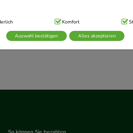
Sofort lieferbar
Sofort lieferb
AVP
:
6,70 €
²
 1 Stk
0,04 €
pro 1 Stk
ig:
erlich
Hierbei handelt es sich um Cookies, die für die Grundfunk
Komfort
S
€
¹
4,21 €
¹
sind (z.B. Navigation, Warenkorb, Kundenkonto), weshalb auf 
Auswahl bestätigen
Alles akzeptieren
kann.
kies werden genutzt um das Einkaufserlebnis noch ansprechen
 die Wiedererkennung des Besuchers oder unsere Seite an be
z.B. Spracheinstellung) anzupassen. Komfort-Cookies ermögli
se zugeschrittene Inhalte anzuzeigen und unser Partnerprogram
g:
Hierüber lassen sich Informationen über die Art und Weise 
mmeln, mit deren Hilfe wir unsere Website weiter für Sie op
rer Website aber auch die Werbung auf Drittseiten möglichst r
achten Sie, dass Daten hierfür teilweise an Dritte wie z.B. Goo
 werden.
So können Sie bezahlen