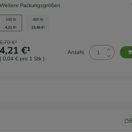
Weitere Packungsgrößen
100 St
400 St
4,21 €
¹
13,48 €
¹
6,70 €
²
4,21 €
¹
Anzahl
(
0,04 €
pro 1 Stk
)
B