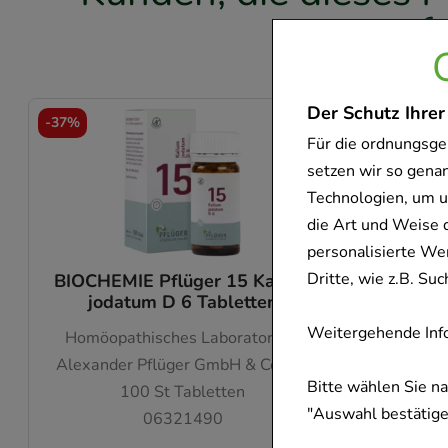
f
Der Schutz Ihrer
-
37%
-
37%
Für die ordnungsge
setzen wir so gena
Technologien, um u
die Art und Weise 
personalisierte We
Dritte, wie z.B. S
BIOCHEMIE Pflüger 15 Kalium
BIOCHE
jodatum D 6 Tabletten
s
Weitergehende Info
Homöopathisches Laboratorium
Homöo
Alexander Pflüger GmbH & Co. KG
Alexand
Bitte wählen Sie n
100
St
Tabletten
"Auswahl bestätigen
06321490