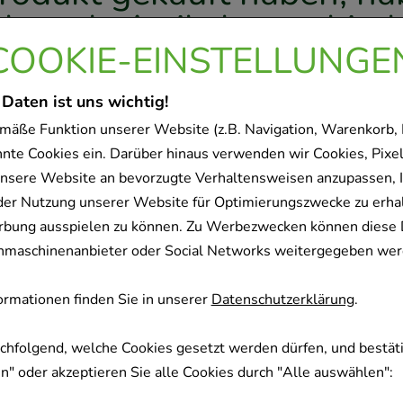
olgende Artikel entschied
COOKIE-EINSTELLUNGE
 Daten ist uns wichtig!
-
37%
mäße Funktion unserer Website (z.B. Navigation, Warenkorb,
nnte Cookies ein. Darüber hinaus verwenden wir Cookies, Pixel
nsere Website an bevorzugte Verhaltensweisen anzupassen, 
der Nutzung unserer Website für Optimierungszwecke zu erha
rbung ausspielen zu können. Zu Werbezwecken können diese 
uchmaschinenanbieter oder Social Networks weitergegeben wer
MIE Pflüger 18 Calcium
BIOCHEMIE Pflüger 
ulfuratum D 6 Tabl.
bromatum D 6 Ta
rmationen finden Sie in unserer
Datenschutzerklärung
.
pathisches Laboratorium
Homöopathisches Lab
er Pflüger GmbH & Co. KG
Alexander Pflüger Gm
achfolgend, welche Cookies gesetzt werden dürfen, und bestäti
100
St
Tabletten
100
St
Tablet
" oder akzeptieren Sie alle Cookies durch "Alle auswählen":
06322383
06321366