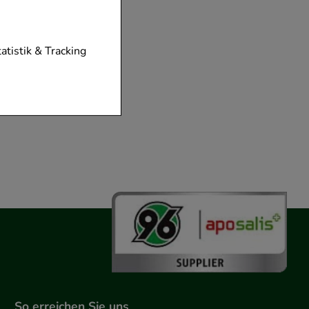
ar
tionen unserer
tatistik & Tracking
diese nicht
der zu gestalten,
vorzugte
chen es uns auch
m zu betreiben.
der Nutzung
timieren können,
elevant für Sie zu
gle oder soziale
So erreichen Sie uns