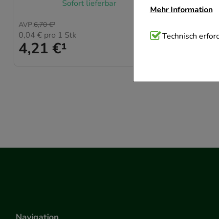
Sofort lieferbar
Mehr Information
AVP
:
6,70 €
²
AVP
:
6,70 €
²
0,04 €
pro 1 Stk
0,04 €
pro
Technisch Notwend
Technisch erford
4,21 €
¹
4,21 
Website notwendig 
verzichtet werden 
Komfort:
Diese Coo
beispielsweise für
Verhaltensweisen (
auf Ihre Bedürfnis
Statistik & Trackin
unserer Website sa
den Inhalt auf unse
gestalten. Bitte be
Medien übertragen
Navigation