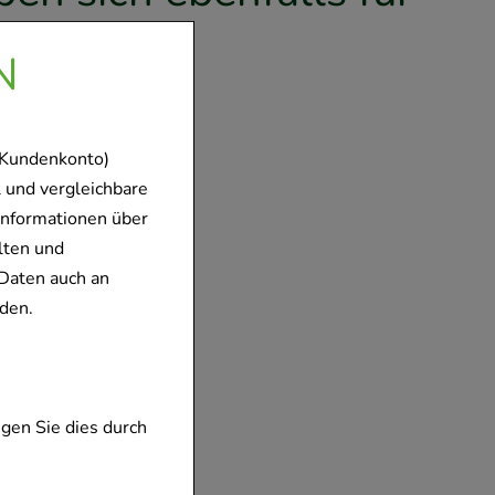
en
N
 Kundenkonto)
 und vergleichbare
Informationen über
lten und
Daten auch an
den.
14 Kalium
bletten
oratorium
bH & Co. KG
gen Sie dies durch
ten