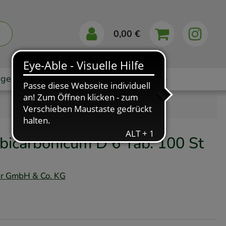
0,00 €
gebote
Markenshops
Ratgeber
App
bicarbonicum D 6 Tab.
100 St
er GmbH & Co. KG