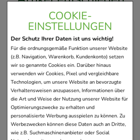
COOKIE-
EINSTELLUNGEN
-
31%
Der Schutz Ihrer Daten ist uns wichtig!
Für die ordnungsgemäße Funktion unserer Website
(z.B. Navigation, Warenkorb, Kundenkonto) setzen
wir so genannte Cookies ein. Darüber hinaus
verwenden wir Cookies, Pixel und vergleichbare
BIOCHEMIE Pflüger 6 Kalium sulfuricum D 6
Technologien, um unsere Website an bevorzugte
Tabl.
Verhaltensweisen anzupassen, Informationen über
Homöopathisches Laboratorium Alexander Pflüger
die Art und Weise der Nutzung unserer Website für
GmbH & Co. KG
Optimierungszwecke zu erhalten und
400
St
Tabletten
personalisierte Werbung ausspielen zu können. Zu
06319292
Werbezwecken können diese Daten auch an Dritte,
Sofort lieferbar
wie z.B. Suchmaschinenanbieter oder Social