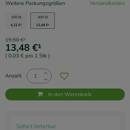
Weitere Packungsgrößen
Versandkosten
100 St
400 St
4,21 €
¹
13,48 €
¹
19,50 €
²
13,48 €
¹
(
0,03 €
pro 1 Stk
)
Anzahl
In den Warenkorb
Sofort lieferbar