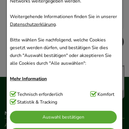
Networks weitergegeben werden.
AVP
:
19,50 €
²
0,03 €
pro 1 Stk
13,48 €
¹
Weitergehende Informationen finden Sie in unserer
Datenschutzerklärung
.
Bitte wählen Sie nachfolgend, welche Cookies
gesetzt werden dürfen, und bestätigen Sie dies
durch "Auswahl bestätigen" oder akzeptieren Sie
alle Cookies durch "Alle auswählen":
Mehr Information
Technisch Notwendig:
Technisch erforderlich
Hierbei handelt es sich um
Komfort
Cookies, die für die Grundfunktionen unserer
Statistik & Tracking
Website notwendig sind (z.B. Navigation,
Navigation
Auswahl bestätigen
Warenkorb, Kundenkonto), weshalb auf diese nicht
AGB
verzichtet werden kann.