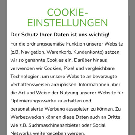
COOKIE-
EINSTELLUNGEN
-
60,5%
Der Schutz Ihrer Daten ist uns wichtig!
Für die ordnungsgemäße Funktion unserer Website
(z.B. Navigation, Warenkorb, Kundenkonto) setzen
wir so genannte Cookies ein. Darüber hinaus
achsene
VITAMIN B-KOMPLEX-ratiopha
verwenden wir Cookies, Pixel und vergleichbare
ay
Technologien, um unsere Website an bevorzugte
ratiopharm GmbH
Verhaltensweisen anzupassen, Informationen über
 (OTC)
60
St
Kapseln
die Art und Weise der Nutzung unserer Website für
pray
04132750
Optimierungszwecke zu erhalten und
personalisierte Werbung ausspielen zu können. Zu
Sofort lieferbar
Werbezwecken können diese Daten auch an Dritte,
AVP
:
25,79 €
²
wie z.B. Suchmaschinenanbieter oder Social
0,17 €
pro 1 Stk
Networks weitergegeben werden.