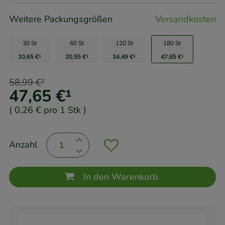
Weitere Packungsgrößen
Versandkosten
30 St
60 St
120 St
180 St
10,65 €
¹
20,55 €
¹
34,49 €
¹
47,65 €
¹
58,99 €
²
47,65 €
¹
(
0,26 €
pro 1 Stk
)
Anzahl
In den Warenkorb