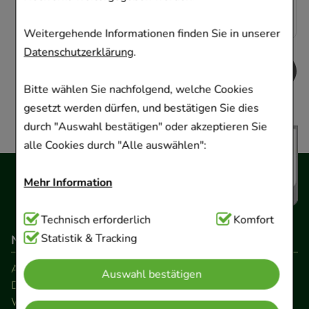
10,15 €
¹
Weitergehende Informationen finden Sie in unserer
Datenschutzerklärung
.
Bitte wählen Sie nachfolgend, welche Cookies
gesetzt werden dürfen, und bestätigen Sie dies
durch "Auswahl bestätigen" oder akzeptieren Sie
alle Cookies durch "Alle auswählen":
Mehr Information
Technisch Notwendig:
Technisch erforderlich
Hierbei handelt es sich um
Komfort
Cookies, die für die Grundfunktionen unserer
Statistik & Tracking
Navigation
Website notwendig sind (z.B. Navigation,
AGB
Auswahl bestätigen
Warenkorb, Kundenkonto), weshalb auf diese nicht
Datenschutz
verzichtet werden kann.
Widerrufsrecht