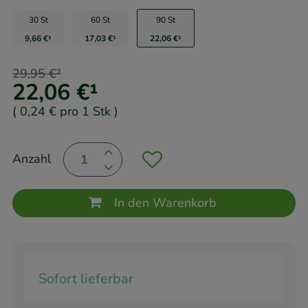
30 St
60 St
90 St
9,66 €
¹
17,03 €
¹
22,06 €
¹
29,95 €
²
22,06 €
¹
(
0,24 €
pro 1 Stk
)
Anzahl
In den Warenkorb
Sofort lieferbar