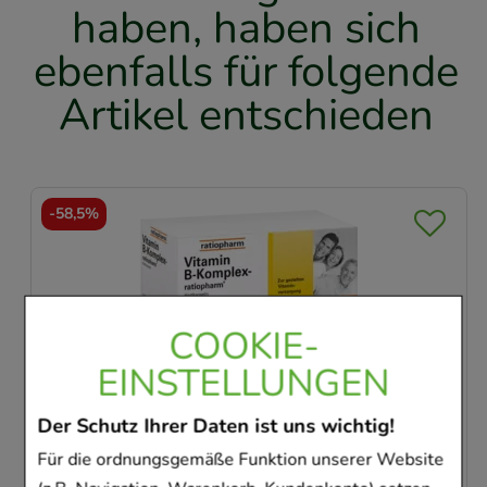
haben, haben sich
ebenfalls für folgende
Artikel entschieden
-
62,5%
COOKIE-
EINSTELLUNGEN
 B-KOMPLEX-ratiopharm Kapseln
GINGI
Der Schutz Ihrer Daten ist uns wichtig!
ratiopharm GmbH
120
St
Kapseln
Für die ordnungsgemäße Funktion unserer Website
13352373