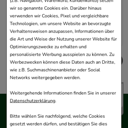
(z.B. Navigation, Warenkorb, Kundenkonto) setzen
wir so genannte Cookies ein. Darüber hinaus
Sofort lieferbar
verwenden wir Cookies, Pixel und vergleichbare
AVP
:
151,47 €
²
Technologien, um unsere Website an bevorzugte
 Stk
0,48 €
pro 1 S
Verhaltensweisen anzupassen, Informationen über
 €
¹
56,99 €
die Art und Weise der Nutzung unserer Website für
Optimierungszwecke zu erhalten und
personalisierte Werbung ausspielen zu können. Zu
Werbezwecken können diese Daten auch an Dritte,
wie z.B. Suchmaschinenanbieter oder Social
Networks weitergegeben werden.
Weitergehende Informationen finden Sie in unserer
Datenschutzerklärung
.
Bitte wählen Sie nachfolgend, welche Cookies
gesetzt werden dürfen, und bestätigen Sie dies