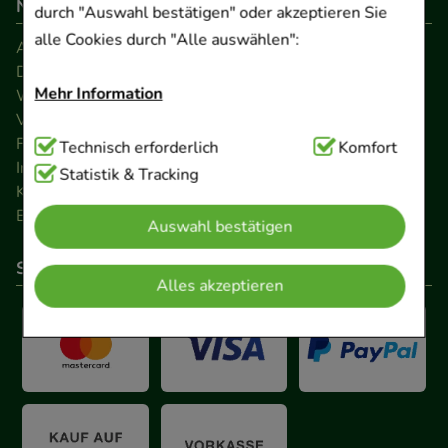
Navigation
durch "Auswahl bestätigen" oder akzeptieren Sie
alle Cookies durch "Alle auswählen":
AGB
Datenschutz
Mehr Information
Widerrufsrecht
Versandkosten
FAQ
Technisch Notwendig:
Technisch erforderlich
Hierbei handelt es sich um
Komfort
Impressum
Cookies, die für die Grundfunktionen unserer
Statistik & Tracking
Kontakt
Website notwendig sind (z.B. Navigation,
Barrierefreiheitserklärung
Auswahl bestätigen
Warenkorb, Kundenkonto), weshalb auf diese nicht
verzichtet werden kann.
So können Sie bezahlen
Alles akzeptieren
Komfort:
Diese Cookies werden genutzt um das
Einkaufserlebnis noch ansprechender zu gestalten,
beispielsweise für die Wiedererkennung des
Besuchers oder unsere Seite an bevorzugte
Verhaltensweisen (z.B. Spracheinstellung)
anzupassen. Komfort-Cookies ermöglichen es uns