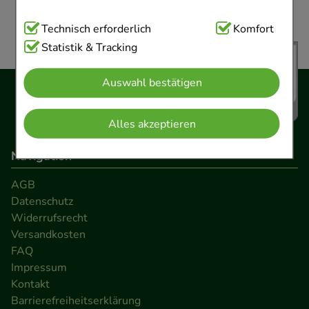
Technisch Notwendig:
Technisch erforderlich
Hierbei handelt es sich um
Komfort
Cookies, die für die Grundfunktionen unserer
Statistik & Tracking
Website notwendig sind (z.B. Navigation,
Auswahl bestätigen
Warenkorb, Kundenkonto), weshalb auf diese nicht
verzichtet werden kann.
Alles akzeptieren
Komfort:
Diese Cookies werden genutzt um das
Navigation
Einkaufserlebnis noch ansprechender zu gestalten,
beispielsweise für die Wiedererkennung des
AGB
Besuchers oder unsere Seite an bevorzugte
Datenschutz
Verhaltensweisen (z.B. Spracheinstellung)
Widerrufsrecht
anzupassen. Komfort-Cookies ermöglichen es uns
Versandkosten
FAQ
auch auf Ihre Bedürfnisse zugeschrittene Inhalte
Impressum
anzuzeigen und unser Partnerprogramm zu
Kontakt
betreiben.
Barrierefreiheitserklärung