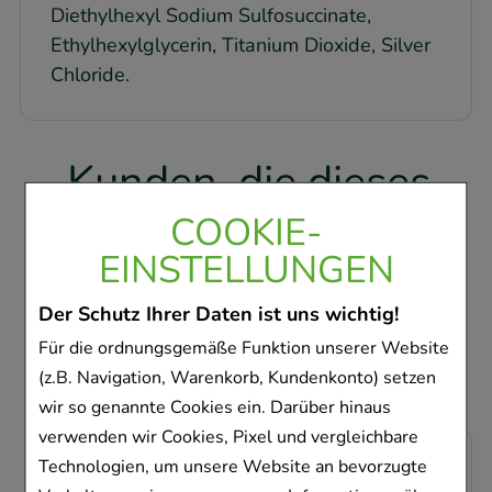
Diethylhexyl Sodium Sulfosuccinate,
Ethylhexylglycerin, Titanium Dioxide, Silver
Chloride.
Kunden, die dieses
Produkt gekauft
COOKIE-
haben, haben sich
EINSTELLUNGEN
ebenfalls für folgende
Der Schutz Ihrer Daten ist uns wichtig!
Artikel entschieden
Für die ordnungsgemäße Funktion unserer Website
(z.B. Navigation, Warenkorb, Kundenkonto) setzen
wir so genannte Cookies ein. Darüber hinaus
verwenden wir Cookies, Pixel und vergleichbare
-
16%
Technologien, um unsere Website an bevorzugte