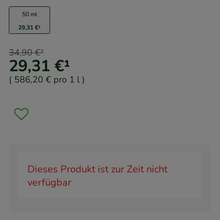
50 ml
29,31 €
¹
34,90 €
²
29,31 €
¹
(
586,20 €
pro 1 l
)
Dieses Produkt ist zur Zeit nicht
verfügbar