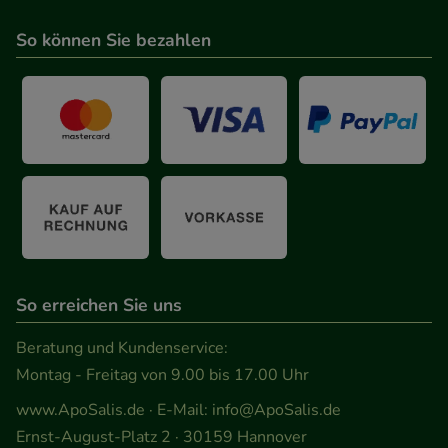
Statistik & Tracking:
Hierüber lassen sich
So können Sie bezahlen
Informationen über die Art und Weise der Nutzung
unserer Website sammeln, mit deren Hilfe wir
unsere Website weiter für Sie optimieren können,
den Inhalt auf unserer Website aber auch die
Werbung auf Drittseiten möglichst relevant für Sie
zu gestalten. Bitte beachten Sie, dass Daten hierfür
teilweise an Dritte wie z.B. Google oder soziale
Medien übertragen werden.
So erreichen Sie uns
Beratung und Kundenservice:
Montag - Freitag von 9.00 bis 17.00 Uhr
www.ApoSalis.de
· E-Mail:
info@ApoSalis.de
Ernst-August-Platz 2 · 30159 Hannover