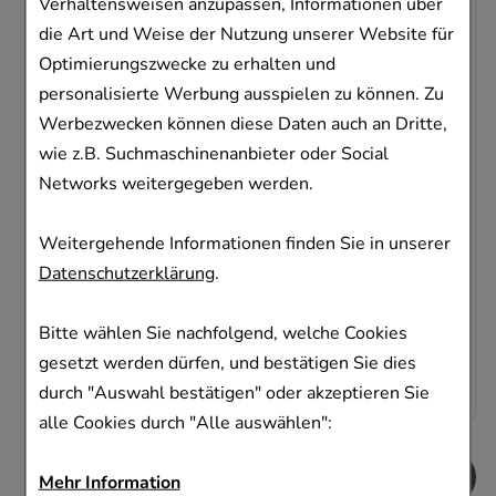
Verhaltensweisen anzupassen, Informationen über
die Art und Weise der Nutzung unserer Website für
Optimierungszwecke zu erhalten und
personalisierte Werbung ausspielen zu können. Zu
Werbezwecken können diese Daten auch an Dritte,
WIDMER Deo Creme o.P.
wie z.B. Suchmaschinenanbieter oder Social
LOUIS WIDMER GmbH
Networks weitergegeben werden.
40
ml
Creme
03484168
Weitergehende Informationen finden Sie in unserer
Datenschutzerklärung
.
Dieses Produkt ist zur Zeit nicht verfügbar
AVP
:
16,50 €
²
Bitte wählen Sie nachfolgend, welche Cookies
346,25 €
pro 1 l
gesetzt werden dürfen, und bestätigen Sie dies
13,85 €
¹
durch "Auswahl bestätigen" oder akzeptieren Sie
alle Cookies durch "Alle auswählen":
Mehr Information