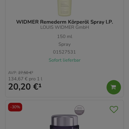
WIDMER Remederm Körperöl Spray l.P.
LOUIS WIDMER GmbH
150
ml
Spray
01527531
Sofort lieferbar
AVP
:
27,50 €
²
134,67 €
pro 1 l
20,20 €
¹
-
30%