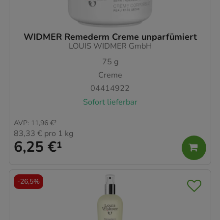
WIDMER Remederm Creme unparfümiert
LOUIS WIDMER GmbH
75
g
Creme
04414922
Sofort lieferbar
AVP
:
11,96 €
²
83,33 €
pro 1 kg
6,25 €
¹
-
26,5%