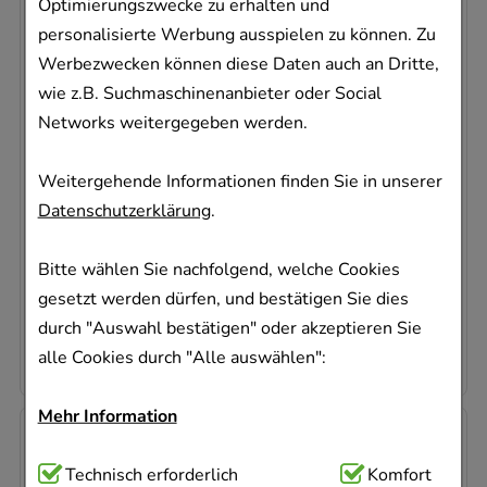
Optimierungszwecke zu erhalten und
personalisierte Werbung ausspielen zu können. Zu
Werbezwecken können diese Daten auch an Dritte,
wie z.B. Suchmaschinenanbieter oder Social
WIDMER Carbamid Creme
Networks weitergegeben werden.
LOUIS WIDMER GmbH
100
g
Weitergehende Informationen finden Sie in unserer
Creme
Datenschutzerklärung
.
03350410
Sofort lieferbar
Bitte wählen Sie nachfolgend, welche Cookies
gesetzt werden dürfen, und bestätigen Sie dies
AVP
:
15,66 €
²
111,00 €
pro 1 kg
durch "Auswahl bestätigen" oder akzeptieren Sie
11,10 €
¹
alle Cookies durch "Alle auswählen":
Mehr Information
-
30%
Technisch Notwendig:
Technisch erforderlich
Hierbei handelt es sich um
Komfort