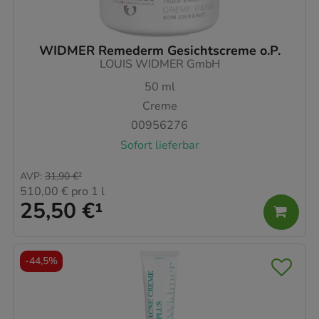
WIDMER Remederm Gesichtscreme o.P.
LOUIS WIDMER GmbH
50
ml
Creme
00956276
Sofort lieferbar
AVP
:
31,90 €
²
510,00 €
pro 1 l
25,50 €
¹
-
44,5%