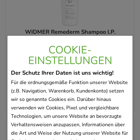
WIDMER Remederm Shampoo l.P.
LOUIS WIDMER GmbH
COOKIE-
150
ml
Shampoo
EINSTELLUNGEN
07098781
Der Schutz Ihrer Daten ist uns wichtig!
Sofort lieferbar
Für die ordnungsgemäße Funktion unserer Website
AVP
:
18,90 €
²
(z.B. Navigation, Warenkorb, Kundenkonto) setzen
100,67 €
pro 1 l
15,10 €
¹
wir so genannte Cookies ein. Darüber hinaus
verwenden wir Cookies, Pixel und vergleichbare
Technologien, um unsere Website an bevorzugte
-
29%
Verhaltensweisen anzupassen, Informationen über
die Art und Weise der Nutzung unserer Website für