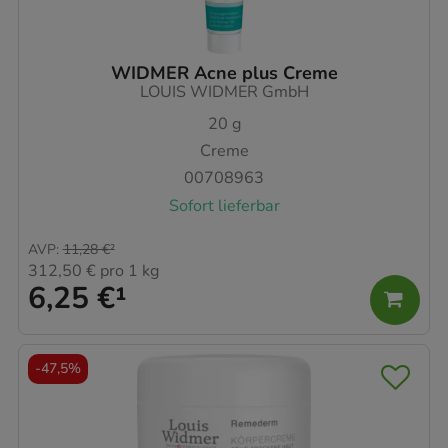
WIDMER Acne plus Creme
LOUIS WIDMER GmbH
20
g
Creme
00708963
Sofort lieferbar
AVP
:
11,28 €
²
312,50 €
pro 1 kg
6,25 €
¹
-
47,5%