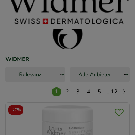
WIDMER
...
1
2
3
4
5
12
-
20%