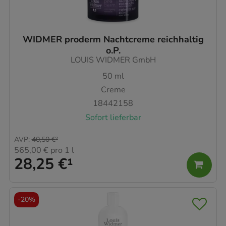
WIDMER proderm Nachtcreme reichhaltig
o.P.
LOUIS WIDMER GmbH
50
ml
Creme
18442158
Sofort lieferbar
AVP
:
40,50 €
²
565,00 €
pro 1 l
28,25 €
¹
-
20%