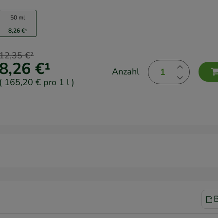
50 ml
8,26 €
¹
12,35 €
²
8,26 €
¹
Anzahl
(
165,20 €
pro 1 l
)
B