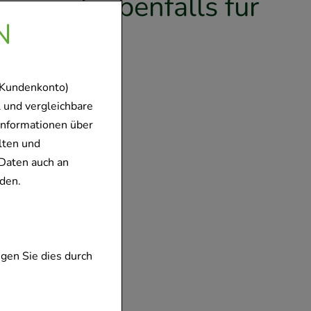
en sich ebenfalls für
en
N
 Kundenkonto)
 und vergleichbare
Informationen über
lten und
Daten auch an
den.
fekt N
en
gische
gen Sie dies durch
l
tten