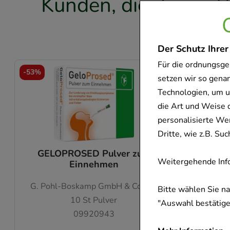
Kunden, die dieses P
f
Der Schutz Ihrer
Für die ordnungsge
-
53%
-
33%
setzen wir so gena
Technologien, um u
die Art und Weise 
personalisierte We
Dritte, wie z.B. S
GELOPROSED Pulver zum
RHINOS
Weitergehende Info
Einnehmen
G. Pohl-Boskamp GmbH & Co. KG
A. 
Bitte wählen Sie n
10
St
Pulver
"Auswahl bestätigen
09920943