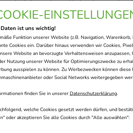
rodukt gekauft haben, hab
olgende Artikel entschied
COOKIE-EINSTELLUNGE
 Daten ist uns wichtig!
mäße Funktion unserer Website (z.B. Navigation, Warenkorb,
-
33%
nnte Cookies ein. Darüber hinaus verwenden wir Cookies, Pixel
nsere Website an bevorzugte Verhaltensweisen anzupassen, 
der Nutzung unserer Website für Optimierungszwecke zu erha
rbung ausspielen zu können. Zu Werbezwecken können diese 
uchmaschinenanbieter oder Social Networks weitergegeben wer
PRAY plus b.Schnupfen
ANGOCIN Anti-In
rmationen finden Sie in unserer
Datenschutzerklärung
.
m.Feindosierer
Filmtablett
REPHA GmbH Biolo
Nattermann & Cie GmbH
achfolgend, welche Cookies gesetzt werden dürfen, und bestäti
Arzneimitte
10
ml
Dosierspray
" oder akzeptieren Sie alle Cookies durch "Alle auswählen":
50
St
Filmtable
07610138
06892904