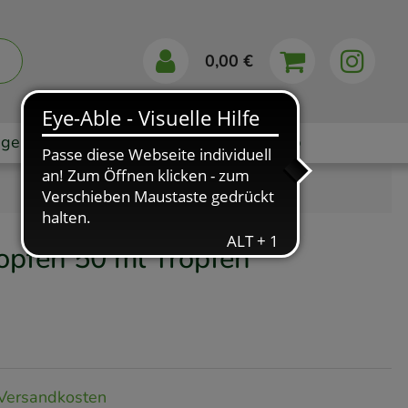
0,00 €
gebote
Markenshops
Ratgeber
App
opfen
50 ml
Tropfen
Versandkosten