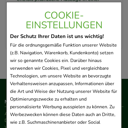
Salbengrundlage
COOKIE-
- besteht aus: Salbei, Bitterem Beifuß,
EINSTELLUNGEN
Rosmarin, Sonnenhut, Myrrhe
- nach Bedarf einmal oder mehrmals täglich
Der Schutz Ihrer Daten ist uns wichtig!
auftragen
Für die ordnungsgemäße Funktion unserer Website
(z.B. Navigation, Warenkorb, Kundenkonto) setzen
wir so genannte Cookies ein. Darüber hinaus
verwenden wir Cookies, Pixel und vergleichbare
Technologien, um unsere Website an bevorzugte
Verhaltensweisen anzupassen, Informationen über
die Art und Weise der Nutzung unserer Website für
Optimierungszwecke zu erhalten und
Navigation
personalisierte Werbung ausspielen zu können. Zu
AGB
Werbezwecken können diese Daten auch an Dritte,
Datenschutz
wie z.B. Suchmaschinenanbieter oder Social
Widerrufsrecht