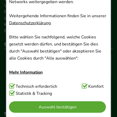
Networks weitergegeben werden.
Versandkosten
FAQ
Weitergehende Informationen finden Sie in unserer
Impressum
Datenschutzerklärung
.
Kontakt
Barrierefreiheitserklärung
Bitte wählen Sie nachfolgend, welche Cookies
gesetzt werden dürfen, und bestätigen Sie dies
So können Sie bezahlen
durch "Auswahl bestätigen" oder akzeptieren Sie
alle Cookies durch "Alle auswählen":
Mehr Information
Technisch Notwendig:
Technisch erforderlich
Hierbei handelt es sich um
Komfort
Cookies, die für die Grundfunktionen unserer
Statistik & Tracking
Website notwendig sind (z.B. Navigation,
Auswahl bestätigen
Warenkorb, Kundenkonto), weshalb auf diese nicht
So erreichen Sie uns
verzichtet werden kann.