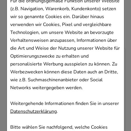
haben, haben sich
Für die ordnungsgemäße Funktion unserer Website
(z.B. Navigation, Warenkorb, Kundenkonto) setzen
ebenfalls für folgende
wir so genannte Cookies ein. Darüber hinaus
Artikel entschieden
verwenden wir Cookies, Pixel und vergleichbare
Technologien, um unsere Website an bevorzugte
Verhaltensweisen anzupassen, Informationen über
die Art und Weise der Nutzung unserer Website für
-
37,5%
Optimierungszwecke zu erhalten und
personalisierte Werbung ausspielen zu können. Zu
Werbezwecken können diese Daten auch an Dritte,
wie z.B. Suchmaschinenanbieter oder Social
Networks weitergegeben werden.
VICHY NUTRILOGIE 2 Creme
Weitergehende Informationen finden Sie in unserer
Datenschutzerklärung
.
L'Oreal Deutschland GmbH Geschäftsbereich
VICHY
Bitte wählen Sie nachfolgend, welche Cookies
50
ml
Creme