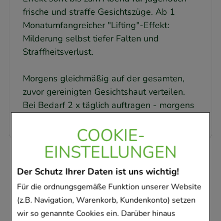
frische und straffe Gesichtszüge. Ab 1
Monatumfangreicher "Lifting"-Effekt:
Milderung selbst tiefer Falten und
Straffheitsverlust.
Morgens gleichmäßig auf der gesamten,
zuvor gereinigten Gesichtshaut verteilen.
Bei Bedarf 2 x täglich auftragen - morgens
und abends.
COOKIE-
EINSTELLUNGEN
Kunden, die dieses
Der Schutz Ihrer Daten ist uns wichtig!
Produkt gekauft
Für die ordnungsgemäße Funktion unserer Website
haben, haben sich
(z.B. Navigation, Warenkorb, Kundenkonto) setzen
wir so genannte Cookies ein. Darüber hinaus