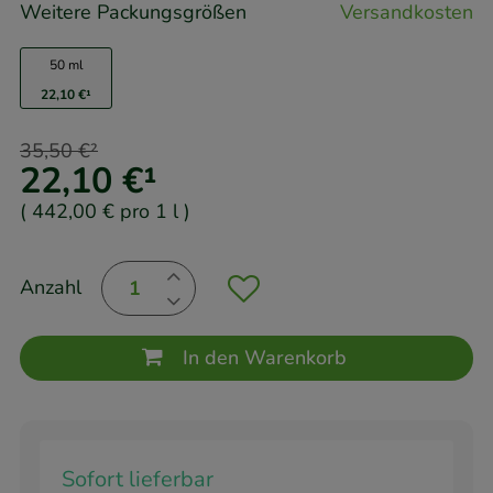
Weitere Packungsgrößen
Versandkosten
50 ml
22,10 €
¹
35,50 €
²
22,10 €
¹
(
442,00 €
pro 1 l
)
Anzahl
In den Warenkorb
Sofort lieferbar