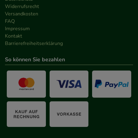
anzuzeigen und unser Partnerprogramm zu
Widerrufsrecht
betreiben.
Versandkosten
FAQ
Statistik & Tracking:
Hierüber lassen sich
Impressum
Informationen über die Art und Weise der Nutzung
Kontakt
Barrierefreiheitserklärung
unserer Website sammeln, mit deren Hilfe wir
unsere Website weiter für Sie optimieren können,
So können Sie bezahlen
den Inhalt auf unserer Website aber auch die
Werbung auf Drittseiten möglichst relevant für Sie
zu gestalten. Bitte beachten Sie, dass Daten hierfür
teilweise an Dritte wie z.B. Google oder soziale
Medien übertragen werden.