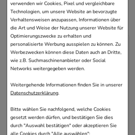
ebenfalls für folgende
verwenden wir Cookies, Pixel und vergleichbare
Artikel entschieden
Technologien, um unsere Website an bevorzugte
Verhaltensweisen anzupassen, Informationen über
die Art und Weise der Nutzung unserer Website für
Optimierungszwecke zu erhalten und
-
39,5%
personalisierte Werbung ausspielen zu können. Zu
Werbezwecken können diese Daten auch an Dritte,
wie z.B. Suchmaschinenanbieter oder Social
Networks weitergegeben werden.
Weitergehende Informationen finden Sie in unserer
VICHY LIFTACTIV Augen Creme
Datenschutzerklärung
.
L'Oreal Deutschland GmbH Geschäftsbereich
VICHY
Bitte wählen Sie nachfolgend, welche Cookies
15
ml
Creme
gesetzt werden dürfen, und bestätigen Sie dies
09520965
durch "Auswahl bestätigen" oder akzeptieren Sie
alle Cookies durch "Alle auswählen":