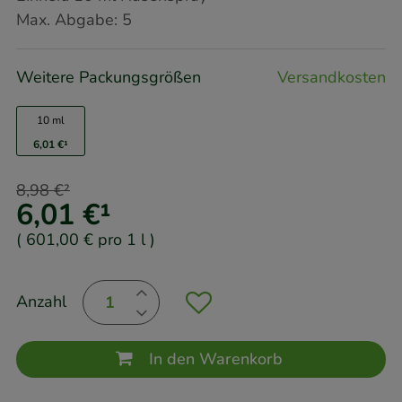
Max. Abgabe:
5
Weitere Packungsgrößen
Versandkosten
10 ml
6,01 €
¹
8,98 €
²
6,01 €
¹
(
601,00 €
pro 1 l
)
Anzahl
In den Warenkorb