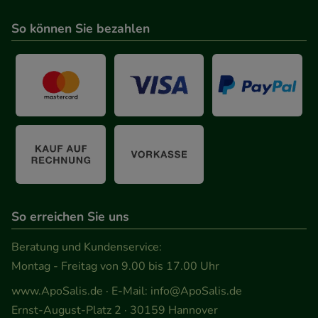
Statistik & Tracking:
Hierüber lassen sich
So können Sie bezahlen
Informationen über die Art und Weise der Nutzung
unserer Website sammeln, mit deren Hilfe wir
unsere Website weiter für Sie optimieren können,
den Inhalt auf unserer Website aber auch die
Werbung auf Drittseiten möglichst relevant für Sie
zu gestalten. Bitte beachten Sie, dass Daten hierfür
teilweise an Dritte wie z.B. Google oder soziale
Medien übertragen werden.
So erreichen Sie uns
Beratung und Kundenservice:
Montag - Freitag von 9.00 bis 17.00 Uhr
www.ApoSalis.de
· E-Mail:
info@ApoSalis.de
Ernst-August-Platz 2 · 30159 Hannover