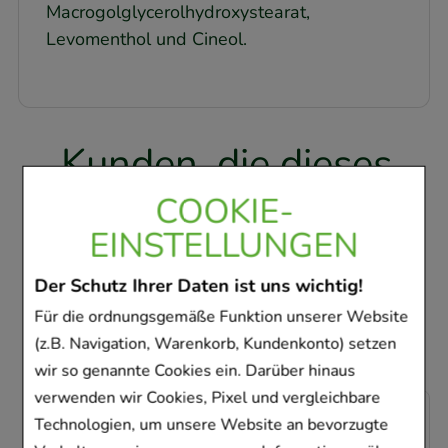
Macrogolglycerolhydroxystearat,
Levomenthol und Cineol.
Kunden, die dieses
Produkt gekauft
COOKIE-
haben, haben sich
EINSTELLUNGEN
ebenfalls für folgende
Der Schutz Ihrer Daten ist uns wichtig!
Artikel entschieden
Für die ordnungsgemäße Funktion unserer Website
(z.B. Navigation, Warenkorb, Kundenkonto) setzen
wir so genannte Cookies ein. Darüber hinaus
verwenden wir Cookies, Pixel und vergleichbare
-
33,5%
Technologien, um unsere Website an bevorzugte