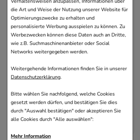
Verhaltensweisen anzupassen, Informationen über
die Art und Weise der Nutzung unserer Website für
Optimierungszwecke zu erhalten und
personalisierte Werbung ausspielen zu können. Zu
Werbezwecken können diese Daten auch an Dritte,
SINUPRET extract überzogene Tabletten
wie z.B. Suchmaschinenanbieter oder Social
Networks weitergegeben werden.
Bionorica SE
40
St
Tabletten, überzogen
Weitergehende Informationen finden Sie in unserer
09285547
Datenschutzerklärung
.
Sofort lieferbar
Bitte wählen Sie nachfolgend, welche Cookies
gesetzt werden dürfen, und bestätigen Sie dies
AVP
:
29,99 €
²
durch "Auswahl bestätigen" oder akzeptieren Sie
0,50 €
pro 1 Stk
19,99 €
¹
alle Cookies durch "Alle auswählen":
Mehr Information