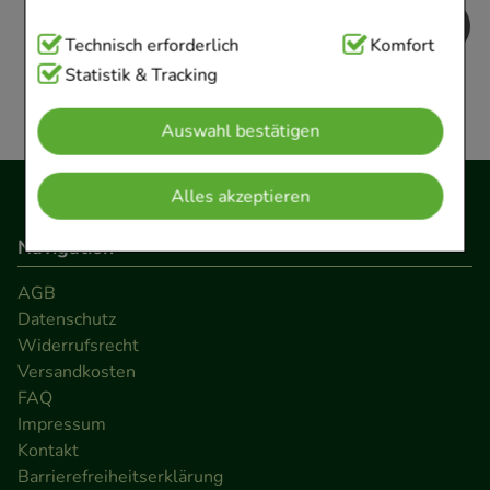
Technisch Notwendig:
Technisch erforderlich
Hierbei handelt es sich um
Komfort
Cookies, die für die Grundfunktionen unserer
Statistik & Tracking
Website notwendig sind (z.B. Navigation,
Auswahl bestätigen
Warenkorb, Kundenkonto), weshalb auf diese nicht
verzichtet werden kann.
Alles akzeptieren
Komfort:
Diese Cookies werden genutzt um das
Navigation
Einkaufserlebnis noch ansprechender zu gestalten,
beispielsweise für die Wiedererkennung des
AGB
Besuchers oder unsere Seite an bevorzugte
Datenschutz
Verhaltensweisen (z.B. Spracheinstellung)
Widerrufsrecht
anzupassen. Komfort-Cookies ermöglichen es uns
Versandkosten
FAQ
auch auf Ihre Bedürfnisse zugeschrittene Inhalte
Impressum
anzuzeigen und unser Partnerprogramm zu
Kontakt
betreiben.
Barrierefreiheitserklärung