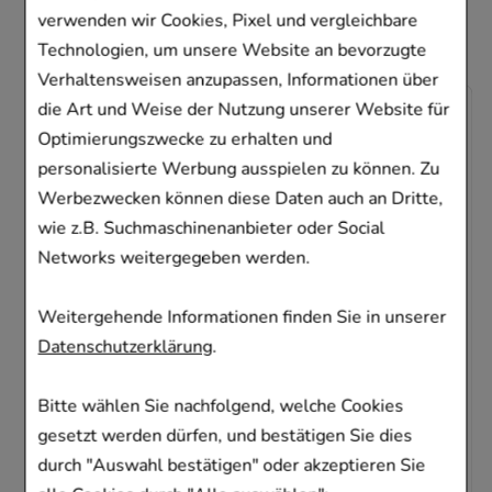
Artikel entschieden
verwenden wir Cookies, Pixel und vergleichbare
Technologien, um unsere Website an bevorzugte
Verhaltensweisen anzupassen, Informationen über
die Art und Weise der Nutzung unserer Website für
-
23,5%
Optimierungszwecke zu erhalten und
personalisierte Werbung ausspielen zu können. Zu
Werbezwecken können diese Daten auch an Dritte,
wie z.B. Suchmaschinenanbieter oder Social
Networks weitergegeben werden.
NICOTINELL Kaugummi Spearmint 2 mg
Weitergehende Informationen finden Sie in unserer
Cooper Consumer Health Deutschland GmbH
Datenschutzerklärung
.
96
St
Kaugummi
11100271
Bitte wählen Sie nachfolgend, welche Cookies
Sofort lieferbar
gesetzt werden dürfen, und bestätigen Sie dies
durch "Auswahl bestätigen" oder akzeptieren Sie
AVP
:
39,35 €
²