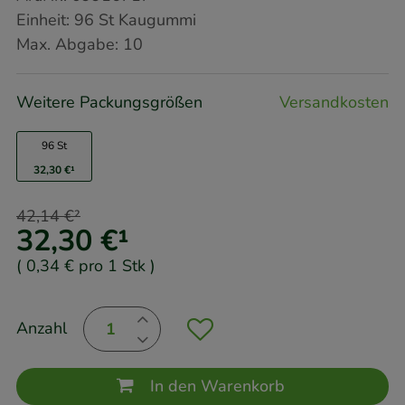
Einheit:
96
St
Kaugummi
Max. Abgabe:
10
Weitere Packungsgrößen
Versandkosten
96 St
32,30 €
¹
42,14 €
²
32,30 €
¹
(
0,34 €
pro 1 Stk
)
Anzahl
In den Warenkorb