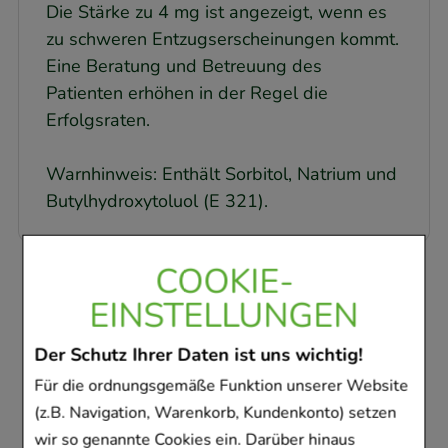
Die Stärke zu 4 mg ist angezeigt, wenn es
zu schweren Entzugserscheinungen kommt.
Eine Beratung und Betreuung des
Patienten erhöhen in der Regel die
Erfolgsraten.
Warnhinweis: Enthält Sorbitol, Natrium und
Butylhydroxytoluol (E 321).
COOKIE-
Kunden, die dieses
EINSTELLUNGEN
Produkt gekauft
Der Schutz Ihrer Daten ist uns wichtig!
haben, haben sich
Für die ordnungsgemäße Funktion unserer Website
ebenfalls für folgende
(z.B. Navigation, Warenkorb, Kundenkonto) setzen
wir so genannte Cookies ein. Darüber hinaus