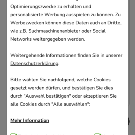
Optimierungszwecke zu erhalten und
personalisierte Werbung ausspielen zu können. Zu
Werbezwecken können diese Daten auch an Dritte,
HEPARIN AL Gel 30.000
wie z.B. Suchmaschinenanbieter oder Social
Networks weitergegeben werden.
ALIUD Pharma GmbH
100
g
Gel
Weitergehende Informationen finden Sie in unserer
04668290
Datenschutzerklärung
.
Sofort lieferbar
Bitte wählen Sie nachfolgend, welche Cookies
AVP
:
19,99 €
²
82,50 €
pro 1 kg
gesetzt werden dürfen, und bestätigen Sie dies
8,25 €
¹
durch "Auswahl bestätigen" oder akzeptieren Sie
alle Cookies durch "Alle auswählen":
Mehr Information