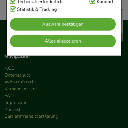
Technisch Notwendig:
Technisch erforderlich
Hierbei handelt es sich um
Komfort
Cookies, die für die Grundfunktionen unserer
Statistik & Tracking
Website notwendig sind (z.B. Navigation,
Auswahl bestätigen
Warenkorb, Kundenkonto), weshalb auf diese nicht
verzichtet werden kann.
Alles akzeptieren
Komfort:
Diese Cookies werden genutzt um das
Einkaufserlebnis noch ansprechender zu gestalten,
Navigation
beispielsweise für die Wiedererkennung des
AGB
Besuchers oder unsere Seite an bevorzugte
Datenschutz
Verhaltensweisen (z.B. Spracheinstellung)
Widerrufsrecht
anzupassen. Komfort-Cookies ermöglichen es uns
Versandkosten
auch auf Ihre Bedürfnisse zugeschrittene Inhalte
FAQ
anzuzeigen und unser Partnerprogramm zu
Impressum
Kontakt
betreiben.
Barrierefreiheitserklärung
Statistik & Tracking:
Hierüber lassen sich