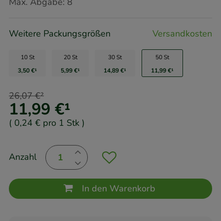
Max. Abgabe:
8
Weitere Packungsgrößen
Versandkosten
10 St
20 St
30 St
50 St
3,50 €
¹
5,99 €
¹
14,89 €
¹
11,99 €
¹
26,07 €
²
11,99 €
¹
(
0,24 €
pro 1 Stk
)
Anzahl
In den Warenkorb