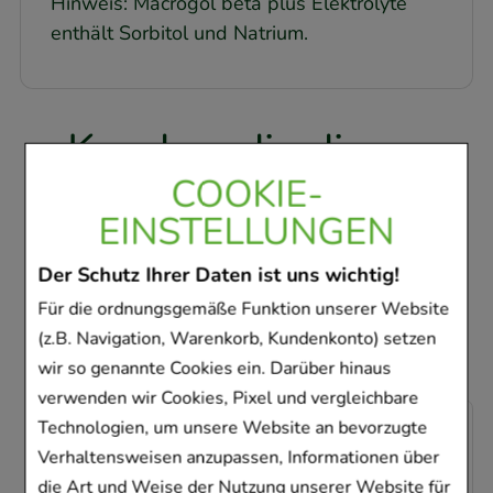
Hinweis: Macrogol beta plus Elektrolyte
enthält Sorbitol und Natrium.
Kunden, die dieses
Produkt gekauft
COOKIE-
EINSTELLUNGEN
haben, haben sich
ebenfalls für folgende
Der Schutz Ihrer Daten ist uns wichtig!
Artikel entschieden
Für die ordnungsgemäße Funktion unserer Website
(z.B. Navigation, Warenkorb, Kundenkonto) setzen
wir so genannte Cookies ein. Darüber hinaus
verwenden wir Cookies, Pixel und vergleichbare
-
58,5%
Technologien, um unsere Website an bevorzugte
Verhaltensweisen anzupassen, Informationen über
die Art und Weise der Nutzung unserer Website für