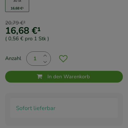
30 St
16,68 €
¹
20,79 €
²
16,68 €
¹
(
0,56 €
pro 1 Stk
)
Anzahl
In den Warenkorb
Sofort lieferbar