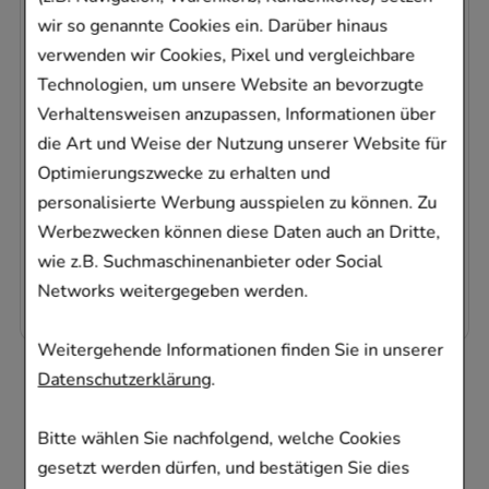
Supradyn® Energy ist als Brausetablette
wir so genannte Cookies ein. Darüber hinaus
und als Filmtablette erhältlich.
verwenden wir Cookies, Pixel und vergleichbare
Technologien, um unsere Website an bevorzugte
Brausetablette: Täglich eine Brausetablette
Verhaltensweisen anzupassen, Informationen über
in einem großen Glas Wasser (ca. 300ml)
die Art und Weise der Nutzung unserer Website für
auflösen und zu einer Mahlzeit trinken.
Optimierungszwecke zu erhalten und
personalisierte Werbung ausspielen zu können. Zu
Filmtablette: Täglich eine Tablette mit
Werbezwecken können diese Daten auch an Dritte,
ausreichend Flüssigkeit zu einer Mahlzeit
wie z.B. Suchmaschinenanbieter oder Social
verzehren.
Networks weitergegeben werden.
Weitergehende Informationen finden Sie in unserer
Datenschutzerklärung
.
Kunden, die dieses
Produkt gekauft
Bitte wählen Sie nachfolgend, welche Cookies
gesetzt werden dürfen, und bestätigen Sie dies