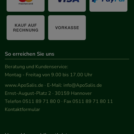
unserer Website sammeln, mit deren Hilfe wir
unsere Website weiter für Sie optimieren können,
den Inhalt auf unserer Website aber auch die
Werbung auf Drittseiten möglichst relevant für Sie
zu gestalten. Bitte beachten Sie, dass Daten hierfür
teilweise an Dritte wie z.B. Google oder soziale
Medien übertragen werden.
So erreichen Sie uns
Beratung und Kundenservice:
Montag - Freitag von 9.00 bis 17.00 Uhr
www.ApoSalis.de
· E-Mail:
info@ApoSalis.de
Ernst-August-Platz 2 · 30159 Hannover
Telefon 0511 89 71 80 0 · Fax 0511 89 71 80 11
Kontaktformular