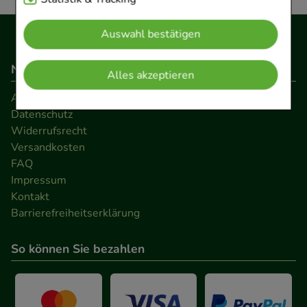
Website notwendig sind (z.B. Navigation,
Auswahl bestätigen
Warenkorb, Kundenkonto), weshalb auf diese nicht
verzichtet werden kann.
Navigation
Alles akzeptieren
Komfort:
Diese Cookies werden genutzt um das
AGB
Einkaufserlebnis noch ansprechender zu gestalten,
Datenschutz
beispielsweise für die Wiedererkennung des
Widerrufsrecht
Besuchers oder unsere Seite an bevorzugte
Versandkosten
FAQ
Verhaltensweisen (z.B. Spracheinstellung)
Impressum
anzupassen. Komfort-Cookies ermöglichen es uns
Kontakt
auch auf Ihre Bedürfnisse zugeschrittene Inhalte
Barrierefreiheitserklärung
anzuzeigen und unser Partnerprogramm zu
betreiben.
So können Sie bezahlen
Statistik & Tracking:
Hierüber lassen sich
Informationen über die Art und Weise der Nutzung