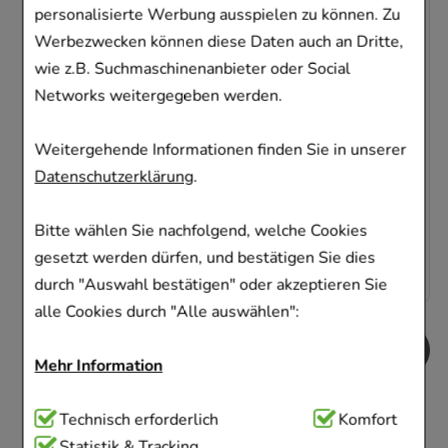
personalisierte Werbung ausspielen zu können. Zu
NASENSPRAY-ratiopharm Erwachsene
Werbezwecken können diese Daten auch an Dritte,
kons.frei
wie z.B. Suchmaschinenanbieter oder Social
ratiopharm GmbH
Networks weitergegeben werden.
10
ml
Nasenspray
00999831
Weitergehende Informationen finden Sie in unserer
Sofort lieferbar
Datenschutzerklärung
.
AVP
:
5,69 €
²
Bitte wählen Sie nachfolgend, welche Cookies
193,00 €
pro 1 l
1,93 €
¹
gesetzt werden dürfen, und bestätigen Sie dies
durch "Auswahl bestätigen" oder akzeptieren Sie
alle Cookies durch "Alle auswählen":
Mehr Information
Technisch Notwendig:
Technisch erforderlich
Hierbei handelt es sich um
Komfort
Cookies, die für die Grundfunktionen unserer
Statistik & Tracking