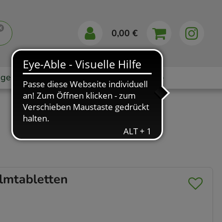
0,00 €
gebote
Markenshops
Ratgeber
App
lmtabletten