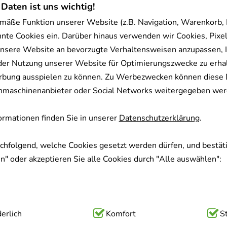
 Daten ist uns wichtig!
mäße Funktion unserer Website (z.B. Navigation, Warenkorb,
nnte Cookies ein. Darüber hinaus verwenden wir Cookies, Pixel
nsere Website an bevorzugte Verhaltensweisen anzupassen, 
der Nutzung unserer Website für Optimierungszwecke zu erha
rbung ausspielen zu können. Zu Werbezwecken können diese 
uchmaschinenanbieter oder Social Networks weitergegeben wer
rmationen finden Sie in unserer
Datenschutzerklärung
.
achfolgend, welche Cookies gesetzt werden dürfen, und bestäti
" oder akzeptieren Sie alle Cookies durch "Alle auswählen":
ig:
erlich
Hierbei handelt es sich um Cookies, die für die Grundfunk
Komfort
S