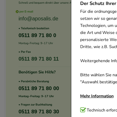
Der Schutz Ihrer
Schnell und bequem direkt über unsere App.
Für die ordnungsge
per E-mail
setzen wir so gena
info@aposalis.de
Technologien, um u
• Telefonisch bestellen
die Art und Weise 
0511 89 71 80 0
personalisierte We
Montag–Freitag: 9–17 Uhr
Dritte, wie z.B. S
• Per Fax
0511 89 71 80 11
Weitergehende Info
Benötigen Sie Hilfe?
Bitte wählen Sie n
"Auswahl bestätigen
• Persönliche Beratung
0511 89 71 80 00
Mehr Information
Montag–Freitag: 9–17 Uhr
• Fragen zur Buchhaltung
Technisch Notwend
Technisch erford
0511 89 71 80 30