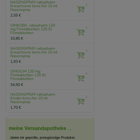
NASENSPRAY-ratiopharm
1
Erwachsene kons.frei
15 ml
Nasenspray
2,55 €
GINKOBIL-ratiopharm 120
1
mg Filmtabletten
120 St
Filmtabletten
33,85 €
NASENSPRAY-ratiopharm
1
Erwachsene kons.frei
10 ml
Nasenspray
1,93 €
GINGIUM 120 mg
1
Filmtabletten
120 St
Filmtabletten
34,50 €
NASENSPRAY-ratiopharm
1
Kinder kons.frei
10 ml
Nasenspray
1,70 €
meine Versandapotheke . .
..bietet mir geprüfte, preisgünstige Produkte.