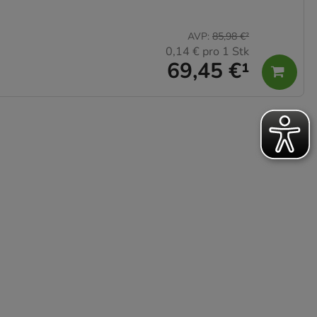
AVP
:
85,98 €
²
0,14 €
pro 1 Stk
69,45 €
¹