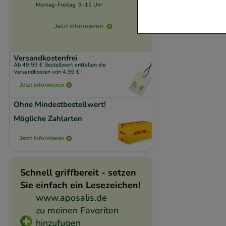
Website notwendig 
Montag–Freitag: 9–15 Uhr
verzichtet werden 
Jetzt informieren
Komfort:
Diese Coo
beispielsweise für
Versandkostenfrei
Ab 49,99 € Bestellwert entfallen die
Verhaltensweisen (
Versandkosten von 4,99 € !
auf Ihre Bedürfnis
Jetzt informieren
Ohne Mindestbestellwert!
Statistik & Trackin
Mögliche Zahlarten
unserer Website sa
den Inhalt auf unse
Jetzt informieren
gestalten. Bitte be
Medien übertragen
Schnell griffbereit - setzen
Sie einfach ein Lesezeichen!
www.aposalis.de
zu meinen Favoriten
hinzufugen