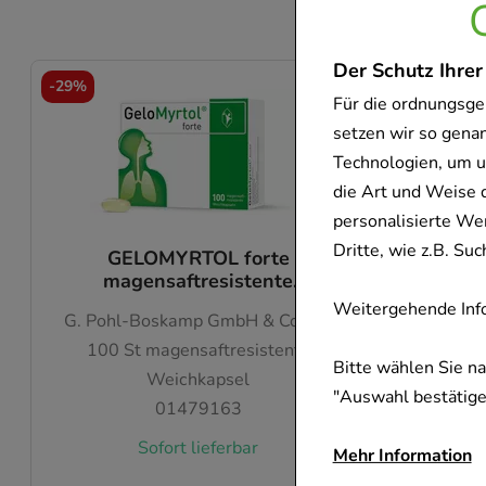
Der Schutz Ihrer
-
29%
-
62%
Für die ordnungsge
setzen wir so gena
Technologien, um u
die Art und Weise 
personalisierte We
Dritte, wie z.B. S
GELOMYRTOL forte
NASENSP
magensaftresistente
Weichkapseln
Weitergehende Info
G. Pohl-Boskamp GmbH & Co. KG
100
St
magensaftresistente
Bitte wählen Sie n
Weichkapsel
"Auswahl bestätigen
01479163
Sofort lieferbar
Mehr Information