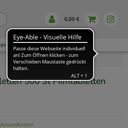
0,00 €
gebote
Markenshops
Ratgeber
App
letten
500 St
Filmtabletten
Versandkosten