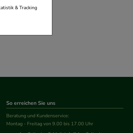
tionen unserer
tatistik & Tracking
diese nicht
der zu gestalten,
vorzugte
chen es uns auch
m zu betreiben.
der Nutzung
timieren können,
elevant für Sie zu
So erreichen Sie uns
gle oder soziale
Beratung und Kundenservice:
Montag - Freitag von 9.00 bis 17.00 Uhr