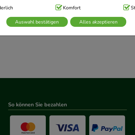
AVP
:
7,50 €
²
ig:
erlich
Hierbei handelt es sich um Cookies, die für die Grundfunk
Komfort
S
ro 1 l
170,00 €
pro 1 l
€
¹
2,55 €
¹
sind (z.B. Navigation, Warenkorb, Kundenkonto), weshalb auf 
Auswahl bestätigen
Alles akzeptieren
kann.
kies werden genutzt um das Einkaufserlebnis noch ansprechen
 die Wiedererkennung des Besuchers oder unsere Seite an be
z.B. Spracheinstellung) anzupassen. Komfort-Cookies ermögli
se zugeschrittene Inhalte anzuzeigen und unser Partnerprogram
g:
Hierüber lassen sich Informationen über die Art und Weise 
mmeln, mit deren Hilfe wir unsere Website weiter für Sie op
rer Website aber auch die Werbung auf Drittseiten möglichst r
So können Sie bezahlen
achten Sie, dass Daten hierfür teilweise an Dritte wie z.B. Goo
 werden.