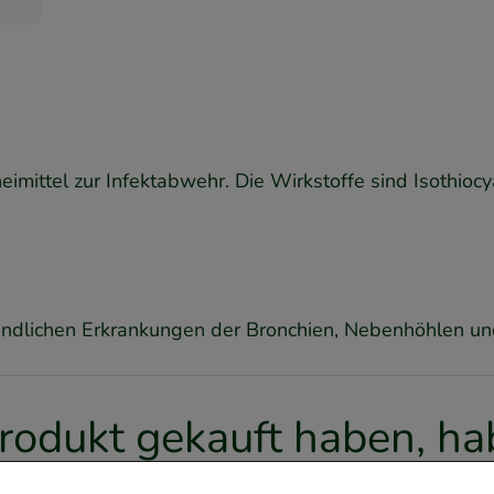
imittel zur Infektabwehr. Die Wirkstoffe sind Isothioc
ündlichen Erkrankungen der Bronchien, Nebenhöhlen u
rodukt gekauft haben, hab
olgende Artikel entschied