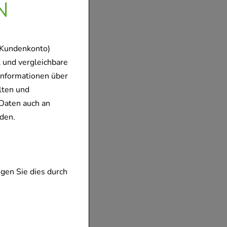
N
 Kundenkonto)
 und vergleichbare
Informationen über
lten und
Daten auch an
den.
iopharm
s.frei
mbH
ray
gen Sie dies durch
ar