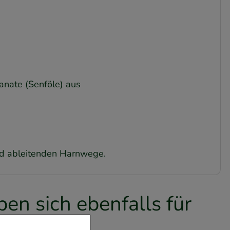
yanate (Senföle) aus
nd ableitenden Harnwege.
en sich ebenfalls für
en