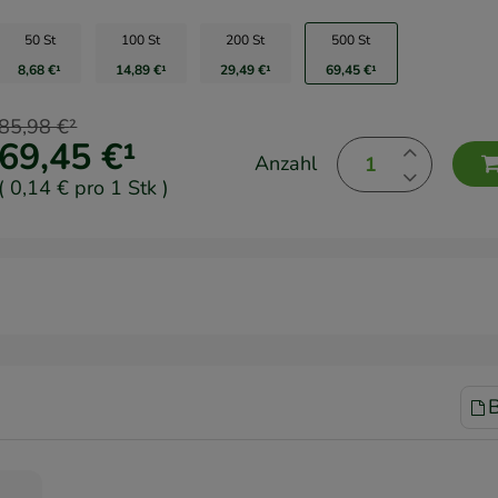
50 St
100 St
200 St
500 St
8,68 €
¹
14,89 €
¹
29,49 €
¹
69,45 €
¹
85,98 €
²
69,45 €
¹
Anzahl
(
0,14 €
pro 1 Stk
)
B