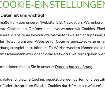
COOKIE-EINSTELLUNGE
 Daten ist uns wichtig!
-
66%
mäße Funktion unserer Website (z.B. Navigation, Warenkorb,
nnte Cookies ein. Darüber hinaus verwenden wir Cookies, Pixel
nsere Website an bevorzugte Verhaltensweisen anzupassen, 
der Nutzung unserer Website für Optimierungszwecke zu erha
rbung ausspielen zu können. Zu Werbezwecken können diese 
uchmaschinenanbieter oder Social Networks weitergegeben wer
RAY-ratiopharm Kinder
NASENSPRAY-rat
kons.frei
Erwachsene kon
rmationen finden Sie in unserer
Datenschutzerklärung
.
ratiopharm GmbH
ratiopharm G
10
ml
Nasenspray
15
ml
Nasensp
achfolgend, welche Cookies gesetzt werden dürfen, und bestäti
00999854
00999848
" oder akzeptieren Sie alle Cookies durch "Alle auswählen":
Sofort lieferbar
Sofort lieferb