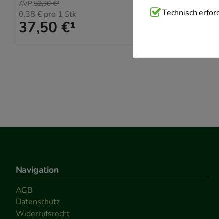
AVP
:
4,49 €
²
AVP
:
52,90 €
²
Technisch Notwend
Technisch erford
170,00 €
p
0,38 €
pro 1 Stk
1,70 
37,50 €
¹
Website notwendig 
verzichtet werden 
Komfort:
Diese Coo
beispielsweise für
Verhaltensweisen (
auf Ihre Bedürfnis
Statistik & Trackin
unserer Website sa
den Inhalt auf unse
Navigation
gestalten. Bitte be
Medien übertragen
AGB
Datenschutz
Widerrufsrecht