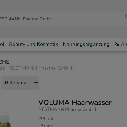
el
Beauty und Kosmetik
Nahrungsergänzung
% An
CHE
ch:
„
NESTMANN Pharma GmbH
“
VOLUMA Haarwasser
NESTMANN Pharma GmbH
200
ml
Lösung