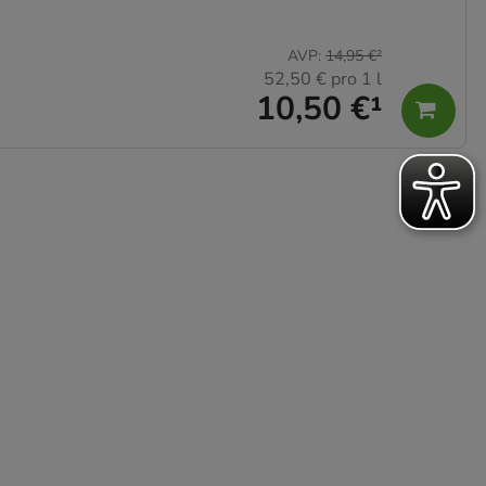
AVP
:
14,95 €
²
52,50 €
pro 1 l
10,50 €
¹