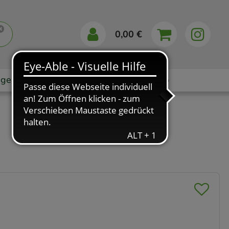
0,00 €
gebote
Markenshops
Ratgeber
App