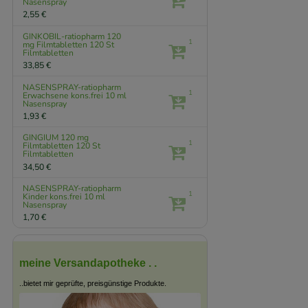
Nasenspray
2,55 €
GINKOBIL-ratiopharm 120
1
mg Filmtabletten
120 St
Filmtabletten
33,85 €
NASENSPRAY-ratiopharm
1
Erwachsene kons.frei
10 ml
Nasenspray
1,93 €
GINGIUM 120 mg
1
Filmtabletten
120 St
Filmtabletten
34,50 €
NASENSPRAY-ratiopharm
1
Kinder kons.frei
10 ml
Nasenspray
1,70 €
meine Versandapotheke . .
..bietet mir geprüfte, preisgünstige Produkte.