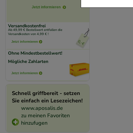
Jetzt informieren
Komfort:
Diese Coo
beispielsweise für
Versandkostenfrei
Verhaltensweisen (
Ab 49,99 € Bestellwert entfallen die
Versandkosten von 4,99 € !
auf Ihre Bedürfnis
Jetzt informieren
Statistik & Trackin
Ohne Mindestbestellwert!
unserer Website sa
Mögliche Zahlarten
den Inhalt auf unse
Jetzt informieren
gestalten. Bitte be
Medien übertragen
Schnell griffbereit - setzen
Sie einfach ein Lesezeichen!
www.aposalis.de
zu meinen Favoriten
hinzufugen