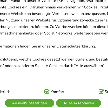
mäße Funktion unserer Website (z.B. Navigation, Warenkorb,
nnte Cookies ein. Darüber hinaus verwenden wir Cookies, Pixel
nsere Website an bevorzugte Verhaltensweisen anzupassen, 
der Nutzung unserer Website für Optimierungszwecke zu erha
rbung ausspielen zu können. Zu Werbezwecken können diese 
uchmaschinenanbieter oder Social Networks weitergegeben wer
rmationen finden Sie in unserer
Datenschutzerklärung
.
achfolgend, welche Cookies gesetzt werden dürfen, und bestäti
" oder akzeptieren Sie alle Cookies durch "Alle auswählen":
ig:
erlich
Hierbei handelt es sich um Cookies, die für die Grundfunk
Komfort
S
sind (z.B. Navigation, Warenkorb, Kundenkonto), weshalb auf 
Auswahl bestätigen
Alles akzeptieren
kann.