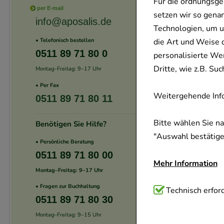
Für die ordnungsge
per E-mail
setzen wir so gena
info@aposalis.de
Technologien, um u
die Art und Weise 
• Telefonisch bestellen
0511 89 71 80 0
personalisierte We
Dritte, wie z.B. S
Montag–Freitag: 9–17 Uhr
• Per Fax
Weitergehende Info
0511 89 71 80 11
Bitte wählen Sie n
Benötigen Sie Hilfe?
"Auswahl bestätigen
• Persönliche Beratung
0511 89 71 80 00
Mehr Information
Montag–Freitag: 9–17 Uhr
• Fragen zur Buchhaltung
Technisch Notwend
Technisch erford
0511 89 71 80 30
Website notwendig 
Montag–Freitag: 9–15 Uhr
verzichtet werden 