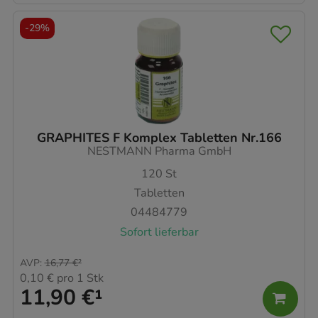
-
29%
GRAPHITES F Komplex Tabletten Nr.166
NESTMANN Pharma GmbH
120
St
Tabletten
04484779
Sofort lieferbar
AVP
:
16,77 €
²
0,10 €
pro 1 Stk
11,90 €
¹