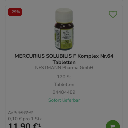
-
29%
MERCURIUS SOLUBILIS F Komplex Nr.64
Tabletten
NESTMANN Pharma GmbH
120
St
Tabletten
04484489
Sofort lieferbar
AVP
:
16,77 €
²
0,10 €
pro 1 Stk
11,90 €
¹