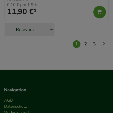
teilweise an Dritte wie z.B. Google oder soziale
0,10 €
pro 1 Stk
Medien übertragen werden.
11,90 €
¹
1
2
3
Navigation
AGB
Datenschutz
Widerrufsrecht