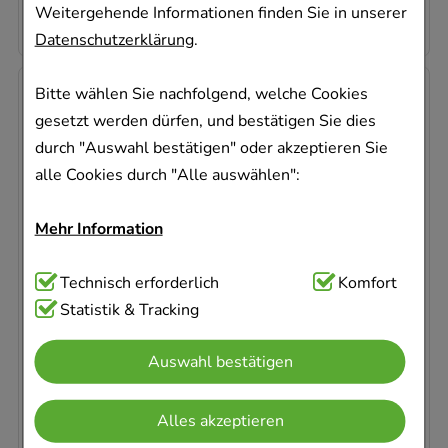
11,90 €
¹
Weitergehende Informationen finden Sie in unserer
Datenschutzerklärung
.
-
29%
Bitte wählen Sie nachfolgend, welche Cookies
gesetzt werden dürfen, und bestätigen Sie dies
durch "Auswahl bestätigen" oder akzeptieren Sie
alle Cookies durch "Alle auswählen":
Mehr Information
STIBIUM KOMPLEX Tabletten Nr.18
NESTMANN Pharma GmbH
Technisch Notwendig:
Technisch erforderlich
Hierbei handelt es sich um
Komfort
120
St
Cookies, die für die Grundfunktionen unserer
Statistik & Tracking
Tabletten
Website notwendig sind (z.B. Navigation,
00974311
Auswahl bestätigen
Warenkorb, Kundenkonto), weshalb auf diese nicht
Sofort lieferbar
verzichtet werden kann.
Alles akzeptieren
AVP
:
16,77 €
²
0,10 €
pro 1 Stk
Komfort:
Diese Cookies werden genutzt um das