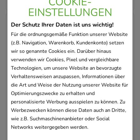
COOKIE-
EINSTELLUNGEN
-
29%
Der Schutz Ihrer Daten ist uns wichtig!
Für die ordnungsgemäße Funktion unserer Website
(z.B. Navigation, Warenkorb, Kundenkonto) setzen
wir so genannte Cookies ein. Darüber hinaus
verwenden wir Cookies, Pixel und vergleichbare
Technologien, um unsere Website an bevorzugte
CALCAREA CARBONICA Komplex Tabletten
Nr.24
Verhaltensweisen anzupassen, Informationen über
NESTMANN Pharma GmbH
die Art und Weise der Nutzung unserer Website für
120
St
Optimierungszwecke zu erhalten und
Tabletten
personalisierte Werbung ausspielen zu können. Zu
00164641
Werbezwecken können diese Daten auch an Dritte,
Sofort lieferbar
wie z.B. Suchmaschinenanbieter oder Social
Networks weitergegeben werden.
AVP
:
16,77 €
²
0,10 €
pro 1 Stk