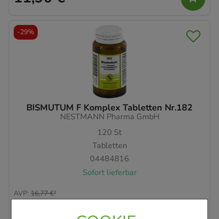
-
29%
BISMUTUM F Komplex Tabletten Nr.182
NESTMANN Pharma GmbH
120
St
Tabletten
04484816
Sofort lieferbar
AVP
:
16,77 €
²
0,10 €
pro 1 Stk
11,90 €
¹