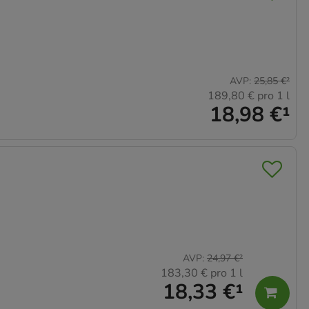
AVP
:
25,85 €
²
189,80 €
pro 1 l
18,98 €
¹
AVP
:
24,97 €
²
183,30 €
pro 1 l
18,33 €
¹