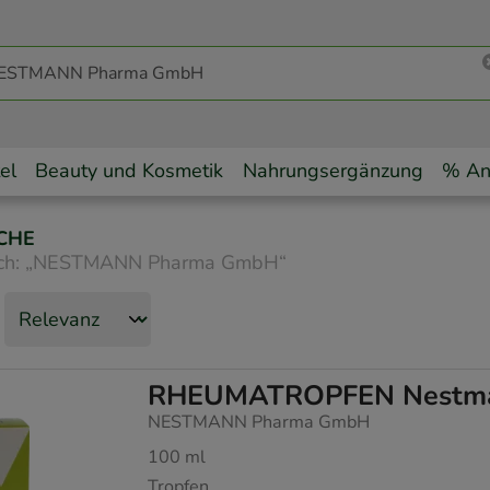
el
Beauty und Kosmetik
Nahrungsergänzung
% An
CHE
ch:
„
NESTMANN Pharma GmbH
“
RHEUMATROPFEN Nestma
NESTMANN Pharma GmbH
100
ml
Tropfen