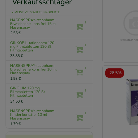
Verkaufsschlager
» MEIST VERKAUFTE PRODUKTE
NASENSPRAY-ratiopharm
1
Erwachsene kons.frei
15 ml
Nasenspray
2,55 €
GINKOBIL-ratiopharm 120
1
mg Filmtabletten
120 St
Filmtabletten
33,85 €
NASENSPRAY-ratiopharm
1
Erwachsene kons.frei
10 ml
-
26,5%
Nasenspray
1,93 €
GINGIUM 120 mg
1
Filmtabletten
120 St
Filmtabletten
34,50 €
NASENSPRAY-ratiopharm
1
Kinder kons.frei
10 ml
Nasenspray
1,70 €