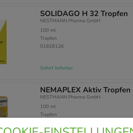
SOLIDAGO H 32 Tropfen
NESTMANN Pharma GmbH
100
ml
Tropfen
01828126
Sofort lieferbar
NEMAPLEX Aktiv Tropfen
NESTMANN Pharma GmbH
100
ml
Tropfen
01828729
COOKIE-EINSTELLUNGE