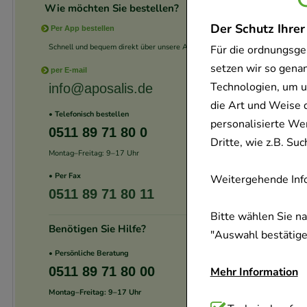
Wie möchten Sie bestellen?
Der Schutz Ihrer
Per App bestellen
Schnell und bequem direkt über unsere App.
Für die ordnungsge
setzen wir so gena
per E-mail
-
26,5%
Technologien, um u
info@aposalis.de
die Art und Weise 
• Telefonisch bestellen
personalisierte We
0511 89 71 80 0
Dritte, wie z.B. S
Montag–Freitag: 9–17 Uhr
• Per Fax
Weitergehende Info
0511 89 71 80 11
Bitte wählen Sie n
Benötigen Sie Hilfe?
"Auswahl bestätigen
-
26,5%
• Persönliche Beratung
0511 89 71 80 00
Mehr Information
Montag–Freitag: 9–17 Uhr