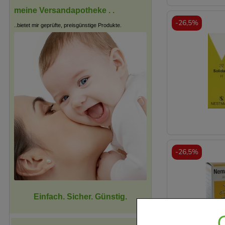
meine Versandapotheke . .
-
26,5%
..bietet mir geprüfte, preisgünstige Produkte.
-
26,5%
Einfach. Sicher. Günstig.