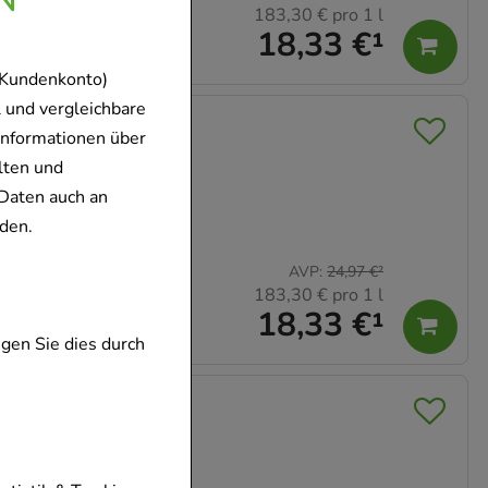
183,30 €
pro 1 l
18,33 €
¹
 Kundenkonto)
 und vergleichbare
Informationen über
lten und
Daten auch an
den.
AVP
:
24,97 €
²
183,30 €
pro 1 l
18,33 €
¹
gen Sie dies durch
fen