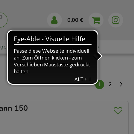
0,00 €
gebote
Markenshops
Ratgeber
App
1
2
nn 150