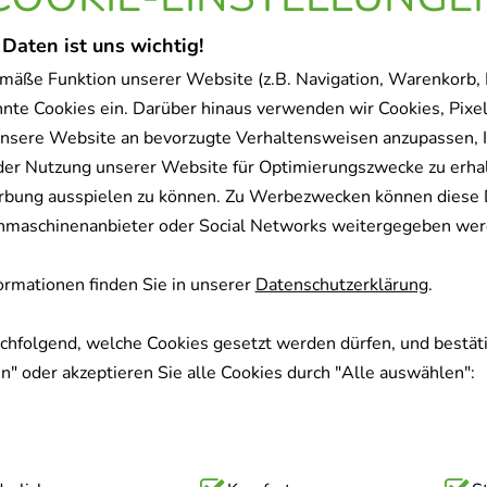
Sofort lieferbar
 Daten ist uns wichtig!
mäße Funktion unserer Website (z.B. Navigation, Warenkorb,
nnte Cookies ein. Darüber hinaus verwenden wir Cookies, Pixel
NEMAFAM Tropfen
nsere Website an bevorzugte Verhaltensweisen anzupassen, 
NESTMANN Pharma GmbH
der Nutzung unserer Website für Optimierungszwecke zu erha
100
ml
rbung ausspielen zu können. Zu Werbezwecken können diese 
Tropfen
uchmaschinenanbieter oder Social Networks weitergegeben wer
01828652
rmationen finden Sie in unserer
Datenschutzerklärung
.
Sofort lieferbar
achfolgend, welche Cookies gesetzt werden dürfen, und bestäti
" oder akzeptieren Sie alle Cookies durch "Alle auswählen":
PULMONARIA S 110 Trop
NESTMANN Pharma GmbH
100
ml