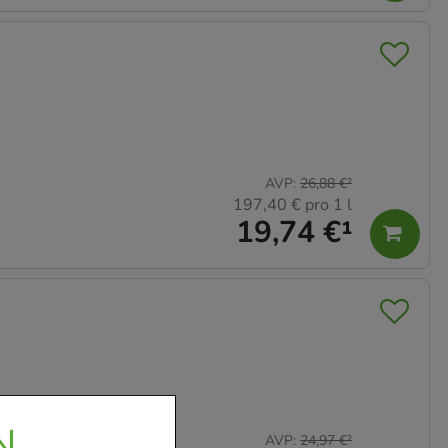
AVP
:
26,88 €
²
197,40 €
pro 1 l
19,74 €
¹
N
AVP
:
24,97 €
²