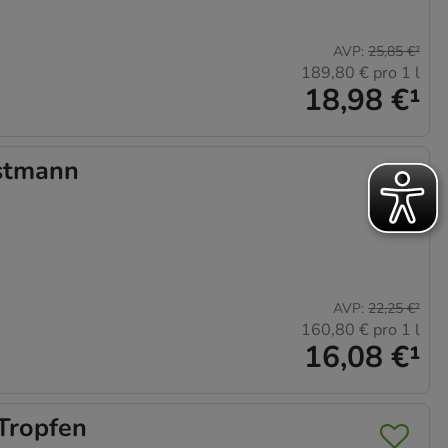
AVP
:
25,85 €
²
189,80 €
pro 1 l
18,98 €
¹
stmann
AVP
:
22,25 €
²
160,80 €
pro 1 l
16,08 €
¹
Tropfen