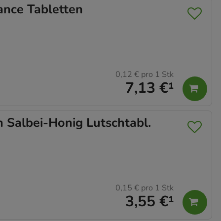
ce Tabletten
0,12 €
pro 1 Stk
7,13 €
¹
Salbei-Honig Lutschtabl.
0,15 €
pro 1 Stk
3,55 €
¹