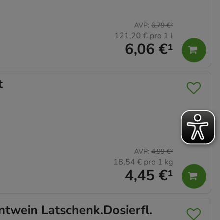
AVP
:
6,79 €
²
121,20 €
pro 1 l
6,06 €
¹
t
AVP
:
4,99 €
²
18,54 €
pro 1 kg
4,45 €
¹
wein Latschenk.Dosierfl.