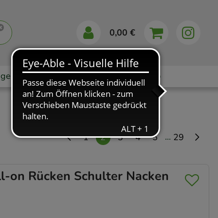
0,00 €
gebote
Markenshops
Ratgeber
App
...
1
2
3
4
5
29
-on Rücken Schulter Nacken