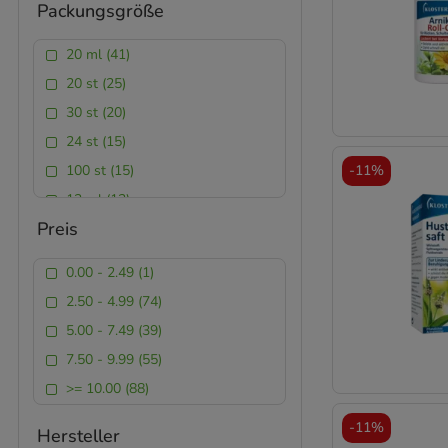
Packungsgröße
Filmtabletten (7)
Flüssigkeit (3)
20 ml (41)
Flüssigkeit zum Einnehmen (3)
20 st (25)
Franzbranntwein (2)
30 st (20)
Gel (2)
24 st (15)
Gesichtsmaske (12)
100 st (15)
-
11%
Globuli (5)
12 ml (12)
Granulat (19)
Preis
60 st (11)
Granulat zur Herstellung einer
Suspension zum Einnehmen (3)
10 ml (9)
0.00 - 2.49 (1)
Hartkapseln (5)
50 st (8)
2.50 - 4.99 (74)
Kapseln (7)
1 p (8)
5.00 - 7.49 (39)
Kapseln, magensaftresistent (6)
100 ml (8)
7.50 - 9.99 (55)
Kaugummi (1)
30 ml (6)
>= 10.00 (88)
Kombipackung (8)
10 g (6)
-
11%
Lutschpastillen (1)
50 ml (6)
Hersteller