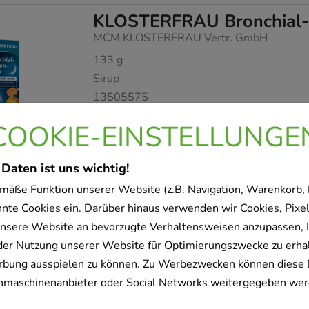
KLOSTERFRAU Bronchial-
MCM KLOSTERFRAU Vertr. GmbH
133
g
Sirup
13505575
COOKIE-EINSTELLUNGE
Sofort lieferbar
 Daten ist uns wichtig!
mäße Funktion unserer Website (z.B. Navigation, Warenkorb,
KLOSTERFRAU Reizhusten
nnte Cookies ein. Darüber hinaus verwenden wir Cookies, Pixel
MCM KLOSTERFRAU Vertr. GmbH
nsere Website an bevorzugte Verhaltensweisen anzupassen, 
128
g
der Nutzung unserer Website für Optimierungszwecke zu erha
Saft
rbung ausspielen zu können. Zu Werbezwecken können diese 
12650074
uchmaschinenanbieter oder Social Networks weitergegeben wer
Sofort lieferbar