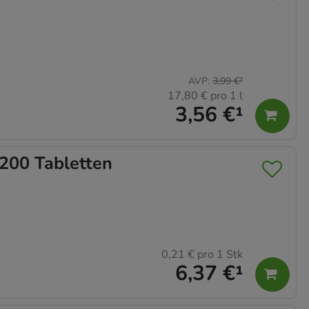
AVP
:
3,99 €
²
17,80 €
pro 1 l
3,56 €
¹
200 Tabletten
0,21 €
pro 1 Stk
6,37 €
¹