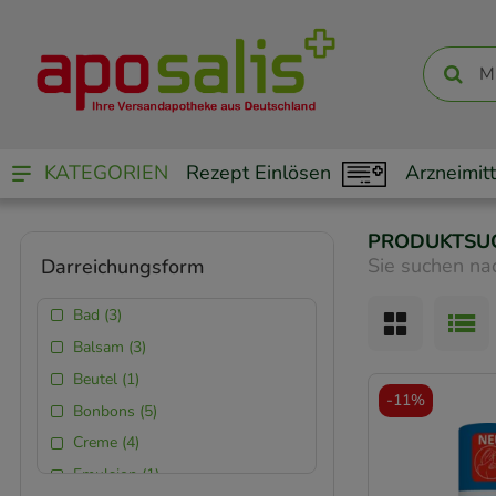
KATEGORIEN
Rezept Einlösen
Arzneimitt
PRODUKTSU
Sie suchen na
Darreichungsform
Bad (3)
Balsam (3)
Beutel (1)
-
11%
Bonbons (5)
Creme (4)
Emulsion (1)