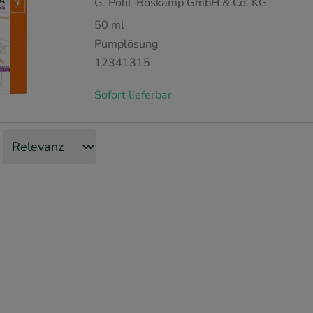
G. Pohl-Boskamp GmbH & Co. KG
50
ml
Pumplösung
12341315
Sofort lieferbar