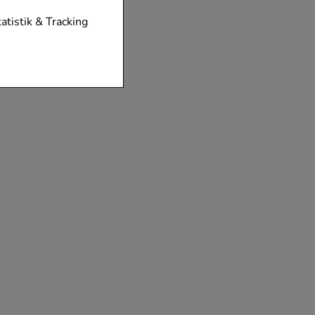
tionen unserer
tatistik & Tracking
diese nicht
der zu gestalten,
vorzugte
chen es uns auch
m zu betreiben.
der Nutzung
timieren können,
elevant für Sie zu
gle oder soziale