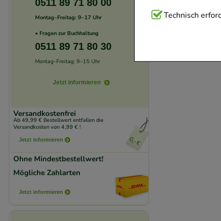
0511 89 71 80 00
Technisch Notwend
Technisch erford
Montag–Freitag: 9–17 Uhr
Website notwendig 
• Fragen zur Buchhaltung
verzichtet werden 
0511 89 71 80 30
Montag–Freitag: 9–15 Uhr
Komfort:
Diese Coo
beispielsweise für
Jetzt informieren
Verhaltensweisen (
auf Ihre Bedürfnis
Versandkostenfrei
Ab 49,99 € Bestellwert entfallen die
Versandkosten von 4,99 € !
Statistik & Trackin
Jetzt informieren
unserer Website sa
Ohne Mindestbestellwert!
den Inhalt auf unse
Mögliche Zahlarten
gestalten. Bitte be
Medien übertragen
Jetzt informieren