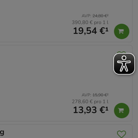
AVP
:
24,80 €
²
390,80 €
pro 1 l
19,54 €
¹
AVP
:
15,90 €
²
278,60 €
pro 1 l
13,93 €
¹
ng