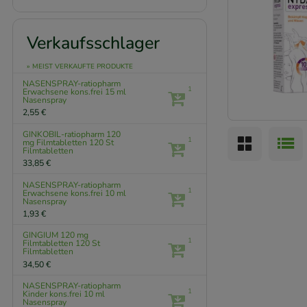
Verkaufsschlager
» MEIST VERKAUFTE PRODUKTE
NASENSPRAY-ratiopharm
1
Erwachsene kons.frei
15 ml
Nasenspray
2,55 €
GINKOBIL-ratiopharm 120
1
mg Filmtabletten
120 St
Filmtabletten
33,85 €
NASENSPRAY-ratiopharm
1
Erwachsene kons.frei
10 ml
Nasenspray
1,93 €
GINGIUM 120 mg
1
Filmtabletten
120 St
Filmtabletten
34,50 €
NASENSPRAY-ratiopharm
1
Kinder kons.frei
10 ml
Nasenspray