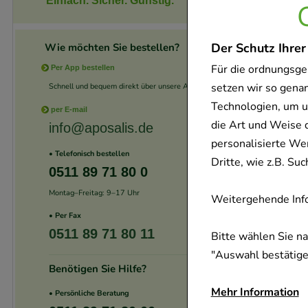
Einfach. Sicher. Günstig.
Der Schutz Ihrer
Wie möchten Sie bestellen?
Für die ordnungsge
Per App bestellen
setzen wir so gena
Schnell und bequem direkt über unsere App.
Technologien, um u
per E-mail
die Art und Weise 
info@aposalis.de
personalisierte We
• Telefonisch bestellen
Dritte, wie z.B. S
0511 89 71 80 0
Montag–Freitag: 9–17 Uhr
Weitergehende Info
• Per Fax
0511 89 71 80 11
Bitte wählen Sie n
"Auswahl bestätigen
Benötigen Sie Hilfe?
Mehr Information
• Persönliche Beratung