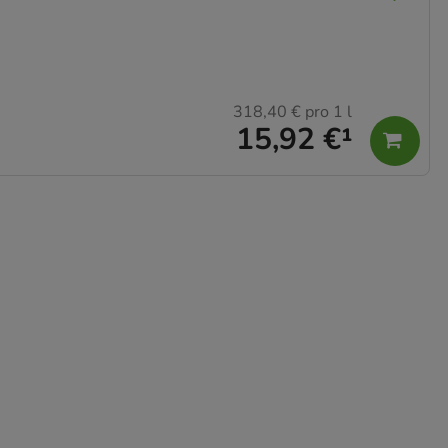
318,40 €
pro 1 l
15,92 €
¹