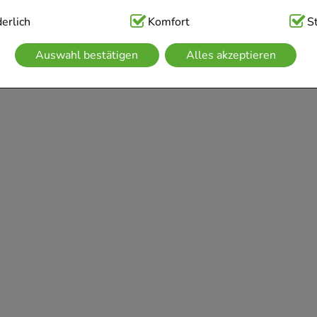
ig:
erlich
Hierbei handelt es sich um Cookies, die für die Grundfunk
Komfort
S
sind (z.B. Navigation, Warenkorb, Kundenkonto), weshalb auf 
Auswahl bestätigen
Alles akzeptieren
kann.
kies werden genutzt um das Einkaufserlebnis noch ansprechen
 die Wiedererkennung des Besuchers oder unsere Seite an be
z.B. Spracheinstellung) anzupassen. Komfort-Cookies ermögli
se zugeschrittene Inhalte anzuzeigen und unser Partnerprogram
g:
Hierüber lassen sich Informationen über die Art und Weise 
mmeln, mit deren Hilfe wir unsere Website weiter für Sie op
rer Website aber auch die Werbung auf Drittseiten möglichst r
achten Sie, dass Daten hierfür teilweise an Dritte wie z.B. Goo
 werden.