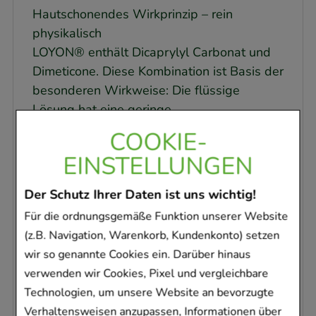
Hautschonendes Wirkprinzip – rein
physikalisch
LOYON® enthält Dicaprylyl Carbonat und
Dimeticone. Diese Kombination ist Basis der
besonderen Wirkweise: Die flüssige
Lösung hat eine geringe
Oberflächenspannung und breitet sich
COOKIE-
dadurch besonders gut und gleichmäßig
EINSTELLUNGEN
aus. So gelangt LOYON® sowohl unter als
auch zwischen die einzelnen Schuppen und
Der Schutz Ihrer Daten ist uns wichtig!
weicht sie auf. Der Zusammenhalt der
Für die ordnungsgemäße Funktion unserer Website
Hornzellen verringert sich und Schuppen
(z.B. Navigation, Warenkorb, Kundenkonto) setzen
sowie Krusten lösen sich leicht und
wir so genannte Cookies ein. Darüber hinaus
schonend von der darunterliegenden
verwenden wir Cookies, Pixel und vergleichbare
Hautschicht. Die Wirkung ist rein
Technologien, um unsere Website an bevorzugte
mechanisch, ohne dass die Inhaltsstoffe
Verhaltensweisen anzupassen, Informationen über