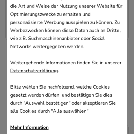
von der Haut aufgenommen werden.
die Art und Weise der Nutzung unserer Website für
Dadurch ist LOYON® gut verträglich und
Optimierungszwecke zu erhalten und
kann auch in der Schwangerschaft, Stillzeit
personalisierte Werbung ausspielen zu können. Zu
und bei Babys angewendet werden.
Werbezwecken können diese Daten auch an Dritte,
wie z.B. Suchmaschinenanbieter oder Social
Networks weitergegeben werden.
Kunden, die dieses
Weitergehende Informationen finden Sie in unserer
Produkt gekauft
Datenschutzerklärung
.
haben, haben sich
Bitte wählen Sie nachfolgend, welche Cookies
ebenfalls für folgende
gesetzt werden dürfen, und bestätigen Sie dies
Artikel entschieden
durch "Auswahl bestätigen" oder akzeptieren Sie
alle Cookies durch "Alle auswählen":
Mehr Information
-
21%