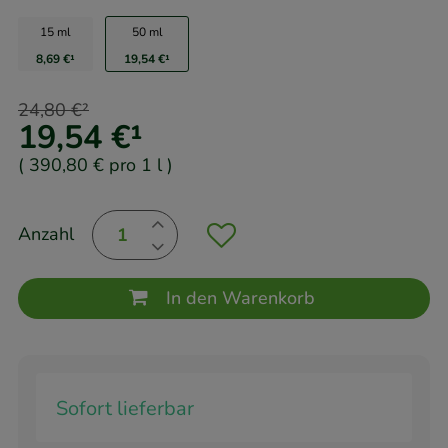
15 ml
50 ml
8,69 €
¹
19,54 €
¹
24,80 €
²
19,54 €
¹
(
390,80 €
pro 1 l
)
Anzahl
In den Warenkorb
Sofort lieferbar