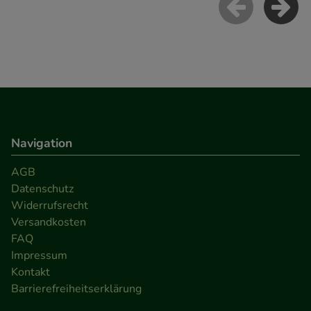
Statistik & Tracking:
Hierüber lassen sich
Informationen über die Art und Weise der Nutzung
unserer Website sammeln, mit deren Hilfe wir
unsere Website weiter für Sie optimieren können,
den Inhalt auf unserer Website aber auch die
Werbung auf Drittseiten möglichst relevant für Sie
zu gestalten. Bitte beachten Sie, dass Daten hierfür
teilweise an Dritte wie z.B. Google oder soziale
Navigation
Medien übertragen werden.
AGB
Datenschutz
Widerrufsrecht
Versandkosten
FAQ
Impressum
Kontakt
Barrierefreiheitserklärung