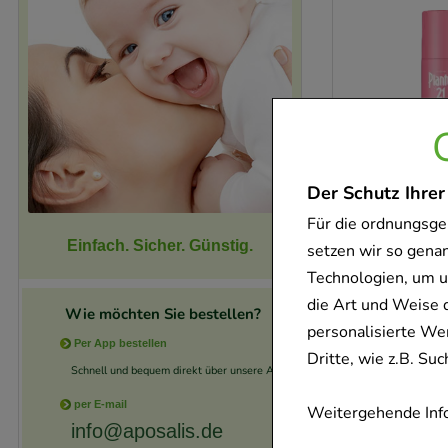
Der Schutz Ihrer
Für die ordnungsge
Einfach. Sicher. Günstig.
setzen wir so gena
Technologien, um u
die Art und Weise 
Wie möchten Sie bestellen?
personalisierte We
Per App bestellen
Dritte, wie z.B. S
Schnell und bequem direkt über unsere App.
per E-mail
Weitergehende Info
info@aposalis.de