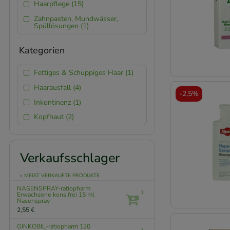
Haarpflege (15)
Zahnpasten, Mundwässer,
Spüllösungen (1)
Kategorien
Fettiges & Schuppiges Haar (1)
Haarausfall (4)
-
2,5%
Inkontinenz (1)
Kopfhaut (2)
Verkaufsschlager
» MEIST VERKAUFTE PRODUKTE
NASENSPRAY-ratiopharm
1
Erwachsene kons.frei
15 ml
Nasenspray
2,55 €
GINKOBIL-ratiopharm 120