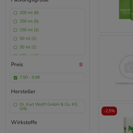
200 ml (6)
250 ml (5)
150 ml (2)
50 ml (1)
30 ml (1)
125 ml (1)
Preis
7.50 - 9.99
Hersteller
Dr. Kurt Wolff GmbH & Co. KG
(16)
-
2,5%
Wirkstoffe