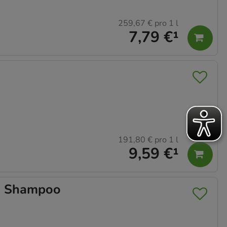
259,67 €
pro 1 l
7,79 €
¹
191,80 €
pro 1 l
9,59 €
¹
n Shampoo