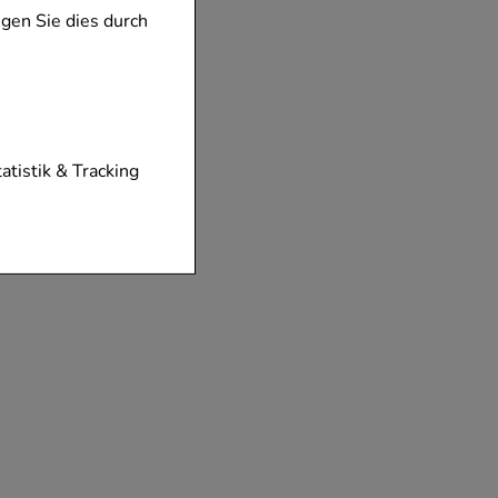
gen Sie dies durch
tionen unserer
tatistik & Tracking
diese nicht
der zu gestalten,
vorzugte
chen es uns auch
m zu betreiben.
der Nutzung
timieren können,