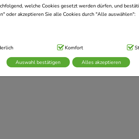
achfolgend, welche Cookies gesetzt werden dürfen, und bestäti
" oder akzeptieren Sie alle Cookies durch "Alle auswählen":
ig:
erlich
Hierbei handelt es sich um Cookies, die für die Grundfunk
Komfort
S
sind (z.B. Navigation, Warenkorb, Kundenkonto), weshalb auf 
Auswahl bestätigen
Alles akzeptieren
kann.
kies werden genutzt um das Einkaufserlebnis noch ansprechen
 die Wiedererkennung des Besuchers oder unsere Seite an be
z.B. Spracheinstellung) anzupassen. Komfort-Cookies ermögli
se zugeschrittene Inhalte anzuzeigen und unser Partnerprogram
g:
Hierüber lassen sich Informationen über die Art und Weise 
mmeln, mit deren Hilfe wir unsere Website weiter für Sie op