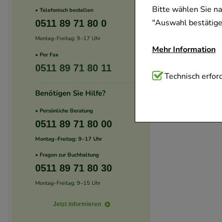
Bitte wählen Sie n
• Telefonisch bestellen
"Auswahl bestätigen
0511 89 71 80 0
Montag–Freitag: 9–17 Uhr
Mehr Information
• Per Fax
0511 89 71 80 11
Technisch Notwend
Technisch erford
Website notwendig 
Benötigen Sie Hilfe?
verzichtet werden 
• Persönliche Beratung
0511 89 71 80 00
Komfort:
Diese Coo
Montag–Freitag: 9–17 Uhr
beispielsweise für
Verhaltensweisen (
• Fragen zur Buchhaltung
0511 89 71 80 30
auf Ihre Bedürfnis
Montag–Freitag: 9–15 Uhr
Statistik & Trackin
Jetzt informieren
unserer Website sa