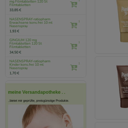
1
mg Filmtabletten
120 St
Filmtabletten
33,85 €
NASENSPRAY-ratiopharm
1
Erwachsene kons.frei
10 ml
Nasenspray
1,93 €
GINGIUM 120 mg
1
Filmtabletten
120 St
Filmtabletten
34,50 €
NASENSPRAY-ratiopharm
1
Kinder kons.frei
10 ml
Nasenspray
1,70 €
meine Versandapotheke . .
..bietet mir geprüfte, preisgünstige Produkte.