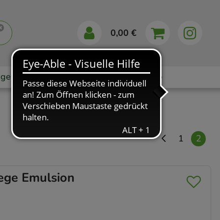
0,00 €
gebote
Markenshops
Ratgeber
App
1
2
ege Emulsion