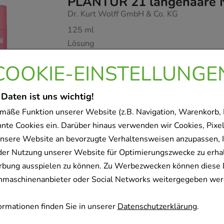
PLANTUR 21 langehaare Nu
Dr. Kurt Wolff GmbH & Co. KG
125
ml
Lösung
16935939
COOKIE-EINSTELLUNGE
Dieses Produkt ist zur Zeit nicht verfügbar
 Daten ist uns wichtig!
mäße Funktion unserer Website (z.B. Navigation, Warenkorb,
nnte Cookies ein. Darüber hinaus verwenden wir Cookies, Pixel
nsere Website an bevorzugte Verhaltensweisen anzupassen, 
der Nutzung unserer Website für Optimierungszwecke zu erha
rbung ausspielen zu können. Zu Werbezwecken können diese 
uchmaschinenanbieter oder Social Networks weitergegeben wer
rmationen finden Sie in unserer
Datenschutzerklärung
.