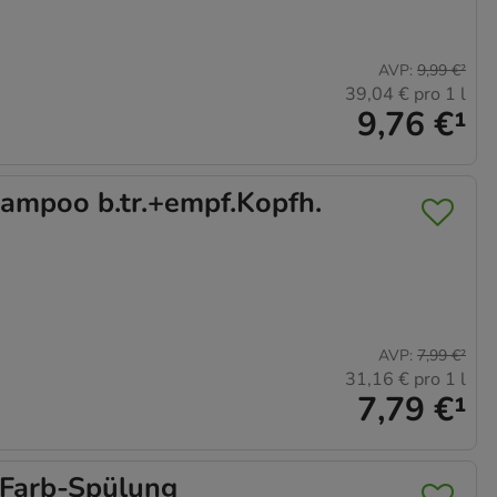
AVP
:
9,99 €
²
39,04 €
pro 1 l
9,76 €
¹
ampoo b.tr.+empf.Kopfh.
AVP
:
7,99 €
²
31,16 €
pro 1 l
7,79 €
¹
Farb-Spülung