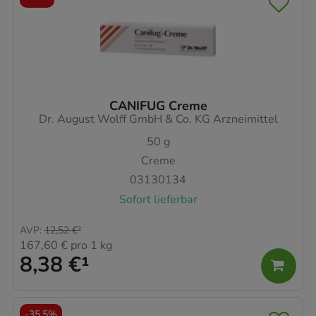
CANIFUG Creme
Dr. August Wolff GmbH & Co. KG Arzneimittel
50
g
Creme
03130134
Sofort lieferbar
AVP
:
12,52 €
²
167,60 €
pro 1 kg
8,38 €
¹
-
35,5%