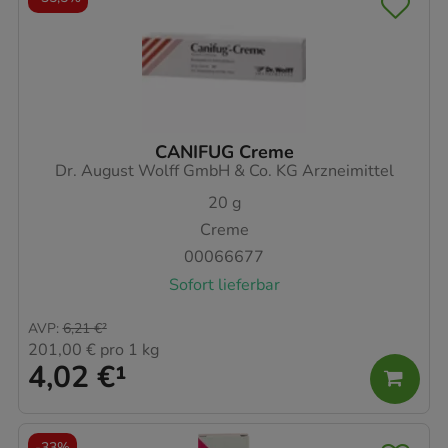
CANIFUG Creme
Dr. August Wolff GmbH & Co. KG Arzneimittel
20
g
Creme
00066677
Sofort lieferbar
AVP
:
6,21 €
²
201,00 €
pro 1 kg
4,02 €
¹
-
33%