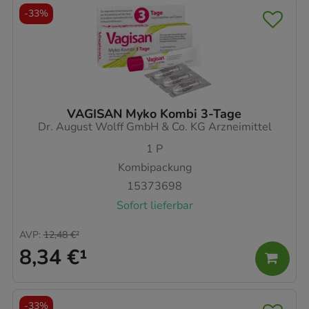
-
33%
VAGISAN Myko Kombi 3-Tage
Dr. August Wolff GmbH & Co. KG Arzneimittel
1
P
Kombipackung
15373698
Sofort lieferbar
AVP
:
12,48 €
²
8,34 €
¹
-
33%