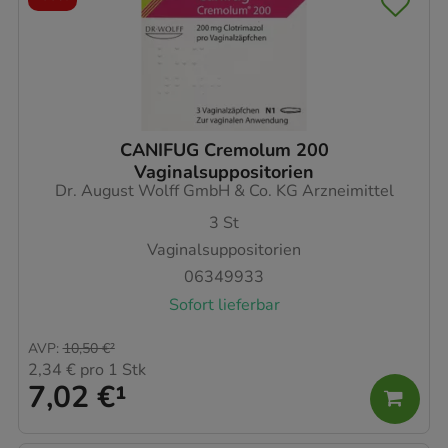
CANIFUG Cremolum 200
Vaginalsuppositorien
Dr. August Wolff GmbH & Co. KG Arzneimittel
3
St
Vaginalsuppositorien
06349933
Sofort lieferbar
AVP
:
10,50 €
²
2,34 €
pro 1 Stk
7,02 €
¹