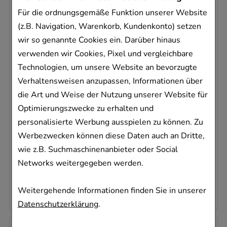
-
35,5%
Für die ordnungsgemäße Funktion unserer Website
(z.B. Navigation, Warenkorb, Kundenkonto) setzen
wir so genannte Cookies ein. Darüber hinaus
verwenden wir Cookies, Pixel und vergleichbare
Technologien, um unsere Website an bevorzugte
CANIFUG Lösung 1%
Verhaltensweisen anzupassen, Informationen über
Dr. August Wolff GmbH & Co. KG Arzneimittel
die Art und Weise der Nutzung unserer Website für
30
ml
Optimierungszwecke zu erhalten und
Lösung
personalisierte Werbung ausspielen zu können. Zu
08622847
Werbezwecken können diese Daten auch an Dritte,
Sofort lieferbar
wie z.B. Suchmaschinenanbieter oder Social
Networks weitergegeben werden.
AVP
:
7,46 €
²
161,00 €
pro 1 l
4,83 €
¹
Weitergehende Informationen finden Sie in unserer
Datenschutzerklärung
.