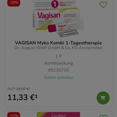
-
29%
VAGISAN Myko Kombi 1-Tagestherapie
Dr. August Wolff GmbH & Co. KG Arzneimittel
1
P
Kombipackung
09235710
Sofort lieferbar
AVP
:
15,97 €
²
11,33 €
¹
-
33%