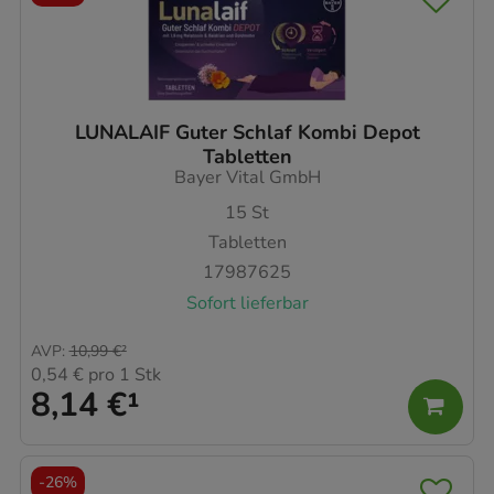
LUNALAIF Guter Schlaf Kombi Depot
Tabletten
Bayer Vital GmbH
15
St
Tabletten
17987625
Sofort lieferbar
AVP
:
10,99 €
²
0,54 €
pro 1 Stk
8,14 €
¹
-
26%