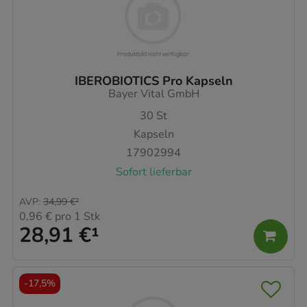
IBEROBIOTICS Pro Kapseln
Bayer Vital GmbH
30
St
Kapseln
17902994
Sofort lieferbar
AVP
:
34,99 €
²
0,96 €
pro 1 Stk
28,91 €
¹
-
17,5%