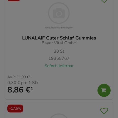
LUNALAIF Guter Schlaf Gummies
Bayer Vital GmbH
30
St
19365767
Sofort lieferbar
AVP
:
11,99 €
²
0,30 €
pro 1 Stk
8,86 €
¹
-
17,5%