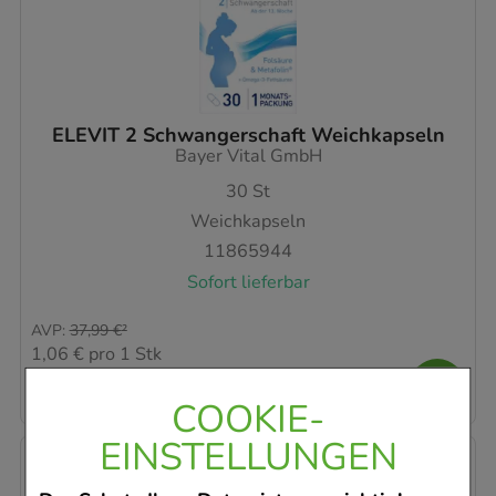
ELEVIT 2 Schwangerschaft Weichkapseln
Bayer Vital GmbH
30
St
Weichkapseln
11865944
Sofort lieferbar
AVP
:
37,99 €
²
1,06 €
pro 1 Stk
31,85 €
¹
COOKIE-
EINSTELLUNGEN
-
14,5%