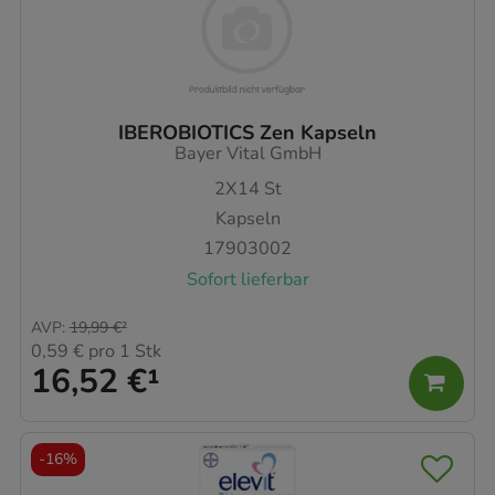
IBEROBIOTICS Zen Kapseln
Bayer Vital GmbH
2X14
St
Kapseln
17903002
Sofort lieferbar
AVP
:
19,99 €
²
0,59 €
pro 1 Stk
16,52 €
¹
-
16%