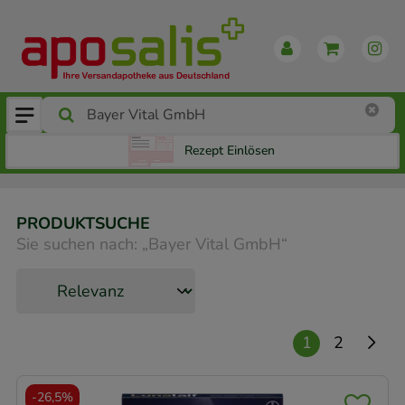
Rezept Einlösen
PRODUKTSUCHE
Sie suchen nach:
„
Bayer Vital GmbH
“
1
2
-
26,5%