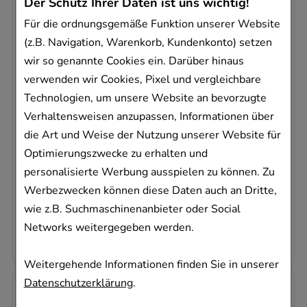
Der Schutz Ihrer Daten ist uns wichtig!
Für die ordnungsgemäße Funktion unserer Website
(z.B. Navigation, Warenkorb, Kundenkonto) setzen
wir so genannte Cookies ein. Darüber hinaus
verwenden wir Cookies, Pixel und vergleichbare
ELEVIT 2 Schwangerschaft Weichkapseln
Bayer Vital GmbH
Technologien, um unsere Website an bevorzugte
Verhaltensweisen anzupassen, Informationen über
60
St
die Art und Weise der Nutzung unserer Website für
Weichkapseln
Optimierungszwecke zu erhalten und
11865950
personalisierte Werbung ausspielen zu können. Zu
Sofort lieferbar
Werbezwecken können diese Daten auch an Dritte,
AVP
:
65,99 €
²
wie z.B. Suchmaschinenanbieter oder Social
0,94 €
pro 1 Stk
Networks weitergegeben werden.
56,45 €
¹
Weitergehende Informationen finden Sie in unserer
Datenschutzerklärung
.
-
10,5%