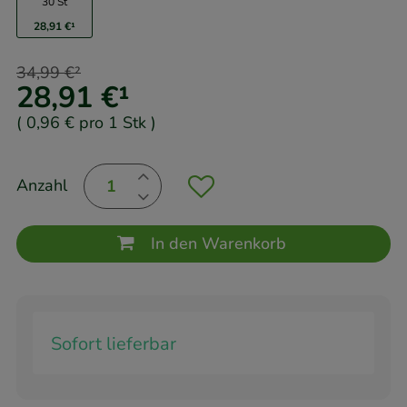
30 St
28,91 €
¹
34,99 €
²
28,91 €
¹
(
0,96 €
pro 1 Stk
)
Anzahl
In den Warenkorb
Sofort lieferbar