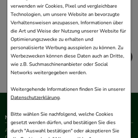
Sofort lieferbar
verwenden wir Cookies, Pixel und vergleichbare
Technologien, um unsere Website an bevorzugte
AVP
:
22,97 €
²
 Stk
67,32 €
pro 1 l
Verhaltensweisen anzupassen, Informationen über
¹
16,83 €
die Art und Weise der Nutzung unserer Website für
Optimierungszwecke zu erhalten und
personalisierte Werbung ausspielen zu können. Zu
Werbezwecken können diese Daten auch an Dritte,
wie z.B. Suchmaschinenanbieter oder Social
Networks weitergegeben werden.
Weitergehende Informationen finden Sie in unserer
Datenschutzerklärung
.
Bitte wählen Sie nachfolgend, welche Cookies
Navigation
gesetzt werden dürfen, und bestätigen Sie dies
AGB
durch "Auswahl bestätigen" oder akzeptieren Sie
Datenschutz