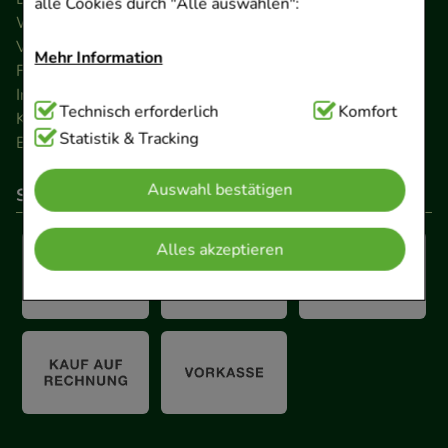
alle Cookies durch "Alle auswählen":
Widerrufsrecht
Versandkosten
Mehr Information
FAQ
Impressum
Technisch Notwendig:
Technisch erforderlich
Hierbei handelt es sich um
Komfort
Kontakt
Cookies, die für die Grundfunktionen unserer
Statistik & Tracking
Barrierefreiheitserklärung
Website notwendig sind (z.B. Navigation,
Auswahl bestätigen
Warenkorb, Kundenkonto), weshalb auf diese nicht
So können Sie bezahlen
verzichtet werden kann.
Alles akzeptieren
Komfort:
Diese Cookies werden genutzt um das
Einkaufserlebnis noch ansprechender zu gestalten,
beispielsweise für die Wiedererkennung des
Besuchers oder unsere Seite an bevorzugte
Verhaltensweisen (z.B. Spracheinstellung)
anzupassen. Komfort-Cookies ermöglichen es uns
auch auf Ihre Bedürfnisse zugeschrittene Inhalte