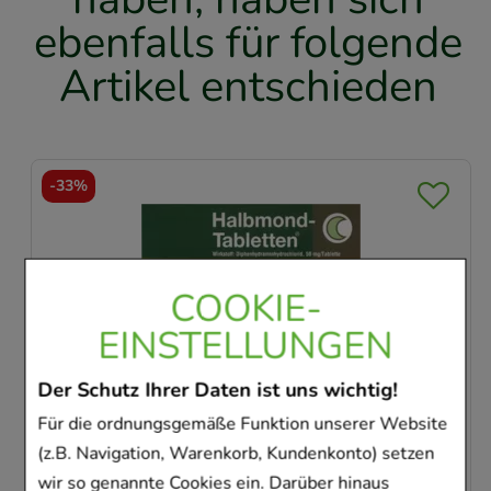
ebenfalls für folgende
Artikel entschieden
-
26,5%
COOKIE-
EINSTELLUNGEN
HALBMOND Tabletten
MUCOS
Der Schutz Ihrer Daten ist uns wichtig!
PLAPHARM Arzneimittel GmbH
A.
Für die ordnungsgemäße Funktion unserer Website
20
St
Tabletten
250
(z.B. Navigation, Warenkorb, Kundenkonto) setzen
00444814
wir so genannte Cookies ein. Darüber hinaus