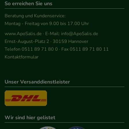
So erreichen Sie uns
anzuzeigen und unser Partnerprogramm zu
betreiben.
Beratung und Kundenservice:
Montag - Freitag von 9.00 bis 17.00 Uhr
Statistik & Tracking:
Hierüber lassen sich
www.ApoSalis.de
· E-Mail:
info@ApoSalis.de
Informationen über die Art und Weise der Nutzung
Ernst-August-Platz 2 · 30159 Hannover
unserer Website sammeln, mit deren Hilfe wir
Telefon 0511 89 71 80 0 · Fax 0511 89 71 80 11
unsere Website weiter für Sie optimieren können,
Kontaktformular
den Inhalt auf unserer Website aber auch die
Werbung auf Drittseiten möglichst relevant für Sie
zu gestalten. Bitte beachten Sie, dass Daten hierfür
Unser Versanddienstleister
teilweise an Dritte wie z.B. Google oder soziale
Medien übertragen werden.
Wir sind hier gelistet