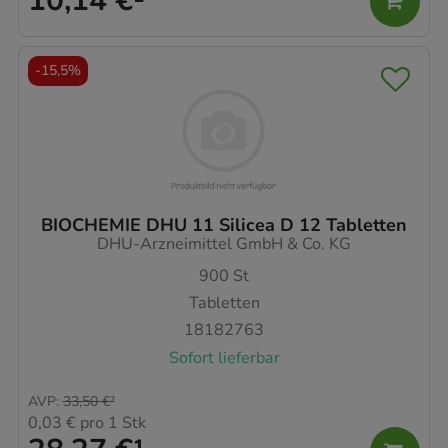
10,14 €
¹
-
15,5%
BIOCHEMIE DHU 11 Silicea D 12 Tabletten
DHU-Arzneimittel GmbH & Co. KG
900
St
Tabletten
18182763
Sofort lieferbar
AVP
:
33,50 €
²
0,03 €
pro 1 Stk