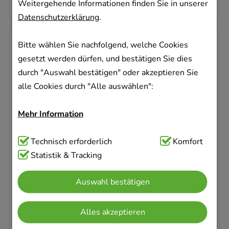
14,18 €
¹
Weitergehende Informationen finden Sie in unserer
Datenschutzerklärung
.
-
19%
Bitte wählen Sie nachfolgend, welche Cookies
gesetzt werden dürfen, und bestätigen Sie dies
durch "Auswahl bestätigen" oder akzeptieren Sie
alle Cookies durch "Alle auswählen":
Mehr Information
BIOCHEMIE Pflüger 11 Silicea D 12 Tabletten
Homöopathisches Laboratorium Alexander Pflüger
GmbH & Co. KG
Technisch Notwendig:
Technisch erforderlich
Hierbei handelt es sich um
Komfort
Cookies, die für die Grundfunktionen unserer
Statistik & Tracking
4000
St
Website notwendig sind (z.B. Navigation,
Tabletten
Auswahl bestätigen
Warenkorb, Kundenkonto), weshalb auf diese nicht
06320071
verzichtet werden kann.
Dieses Produkt ist zur Zeit nicht verfügbar
Alles akzeptieren
AVP
:
72,45 €
²
Komfort:
Diese Cookies werden genutzt um das