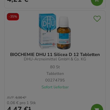
-
35%
BIOCHEMIE DHU 11 Silicea D 12 Tabletten
DHU-Arzneimittel GmbH & Co. KG
80
St
Tabletten
00274795
Sofort lieferbar
AVP
:
6,90 €
²
0,06 €
pro 1 Stk
4,47 €
¹