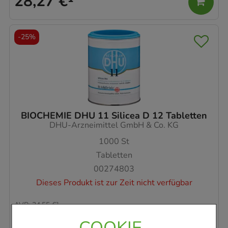
28,27 €
¹
-
25%
BIOCHEMIE DHU 11 Silicea D 12 Tabletten
DHU-Arzneimittel GmbH & Co. KG
1000
St
Tabletten
00274803
Dieses Produkt ist zur Zeit nicht verfügbar
AVP
:
34,55 €
²
0,03 €
pro 1 Stk
COOKIE-