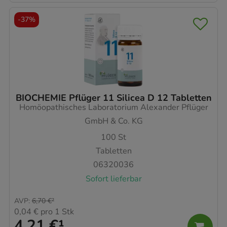
-
37%
BIOCHEMIE Pflüger 11 Silicea D 12 Tabletten
Homöopathisches Laboratorium Alexander Pflüger
GmbH & Co. KG
100
St
Tabletten
06320036
Sofort lieferbar
AVP
:
6,70 €
²
0,04 €
pro 1 Stk
4,21 €
¹