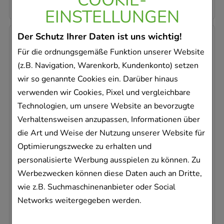
25,83 €
¹
EINSTELLUNGEN
Der Schutz Ihrer Daten ist uns wichtig!
-
29%
Für die ordnungsgemäße Funktion unserer Website
(z.B. Navigation, Warenkorb, Kundenkonto) setzen
wir so genannte Cookies ein. Darüber hinaus
verwenden wir Cookies, Pixel und vergleichbare
Technologien, um unsere Website an bevorzugte
BIOCHEMIE DHU 11 Silicea D 12 Tabletten
Verhaltensweisen anzupassen, Informationen über
DHU-Arzneimittel GmbH & Co. KG
die Art und Weise der Nutzung unserer Website für
420
St
Optimierungszwecke zu erhalten und
Tabletten
personalisierte Werbung ausspielen zu können. Zu
06584284
Werbezwecken können diese Daten auch an Dritte,
Dieses Produkt ist zur Zeit nicht verfügbar
wie z.B. Suchmaschinenanbieter oder Social
Networks weitergegeben werden.
AVP
:
19,99 €
²
0,03 €
pro 1 Stk