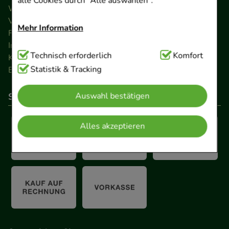
alle Cookies durch "Alle auswählen":
Widerrufsrecht
Versandkosten
Mehr Information
FAQ
Impressum
Technisch Notwendig:
Technisch erforderlich
Hierbei handelt es sich um
Komfort
Kontakt
Cookies, die für die Grundfunktionen unserer
Statistik & Tracking
Barrierefreiheitserklärung
Website notwendig sind (z.B. Navigation,
Auswahl bestätigen
So können Sie bezahlen
Warenkorb, Kundenkonto), weshalb auf diese nicht
verzichtet werden kann.
Alles akzeptieren
Komfort:
Diese Cookies werden genutzt um das
Einkaufserlebnis noch ansprechender zu gestalten,
beispielsweise für die Wiedererkennung des
Besuchers oder unsere Seite an bevorzugte
Verhaltensweisen (z.B. Spracheinstellung)
anzupassen. Komfort-Cookies ermöglichen es uns
auch auf Ihre Bedürfnisse zugeschrittene Inhalte