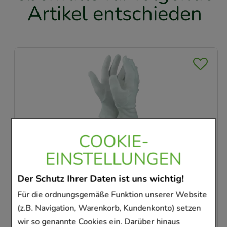
Artikel entschieden
COOKIE-
HANDSCHUHE Zwirn BW Gr.13 weiß
EINSTELLUNGEN
Brinkmann Medical ein Unternehmen der Dr.
Junghans Medical GmbH
Der Schutz Ihrer Daten ist uns wichtig!
2
St
Handschuhe
Für die ordnungsgemäße Funktion unserer Website
03163895
(z.B. Navigation, Warenkorb, Kundenkonto) setzen
Dieses Produkt ist zur Zeit nicht verfügbar
wir so genannte Cookies ein. Darüber hinaus