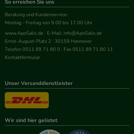
So erreichen Sie uns
anzuzeigen und unser Partnerprogramm zu
betreiben.
Beratung und Kundenservice:
Montag - Freitag von 9.00 bis 17.00 Uhr
Statistik & Tracking:
Hierüber lassen sich
www.ApoSalis.de
· E-Mail:
info@ApoSalis.de
Informationen über die Art und Weise der Nutzung
Ernst-August-Platz 2 · 30159 Hannover
unserer Website sammeln, mit deren Hilfe wir
Telefon 0511 89 71 80 0 · Fax 0511 89 71 80 11
unsere Website weiter für Sie optimieren können,
Kontaktformular
den Inhalt auf unserer Website aber auch die
Werbung auf Drittseiten möglichst relevant für Sie
zu gestalten. Bitte beachten Sie, dass Daten hierfür
Unser Versanddienstleister
teilweise an Dritte wie z.B. Google oder soziale
Medien übertragen werden.
Wir sind hier gelistet