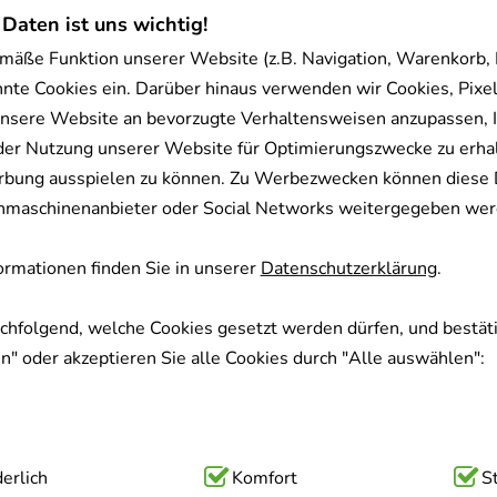
 Daten ist uns wichtig!
mäße Funktion unserer Website (z.B. Navigation, Warenkorb,
nnte Cookies ein. Darüber hinaus verwenden wir Cookies, Pixel
nsere Website an bevorzugte Verhaltensweisen anzupassen, 
der Nutzung unserer Website für Optimierungszwecke zu erha
 plus C Brausetabletten
UMCKALOABO fl
rbung ausspielen zu können. Zu Werbezwecken können diese 
Bayer Vital GmbH
Dr.Willmar Schwabe G
uchmaschinenanbieter oder Social Networks weitergegeben wer
0
St
Brausetabletten
100
ml
Flüssig
03464237
00930673
rmationen finden Sie in unserer
Datenschutzerklärung
.
Sofort lieferbar
Sofort lieferb
achfolgend, welche Cookies gesetzt werden dürfen, und bestäti
€
²
AVP
:
39,40 €
²
" oder akzeptieren Sie alle Cookies durch "Alle auswählen":
 1 Stk
302,00 €
pro 1 l
 €
¹
30,20 €
¹
ig:
erlich
Hierbei handelt es sich um Cookies, die für die Grundfunk
Komfort
S