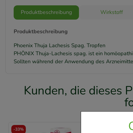
Produktbeschreibung
Wirkstoff
Produktbeschreibung
Phoenix Thuja Lachesis Spag. Tropfen
PHÖNIX Thuja-Lachesis spag. ist ein homöopath
Sollten während der Anwendung des Arzneimittel
Kunden, die dieses P
f
-
33%
-
26,5%