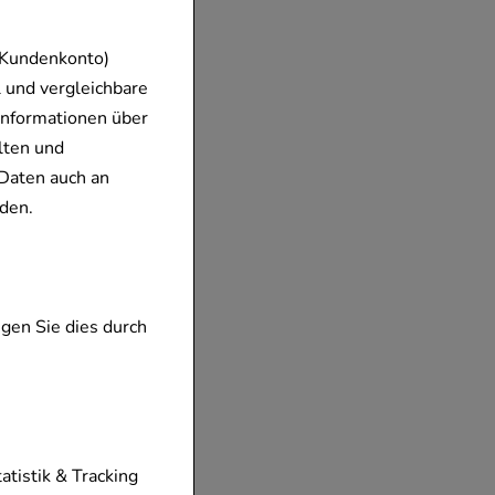
 Kundenkonto)
 und vergleichbare
Informationen über
lten und
üssig
Daten auch an
mbH & Co.KG
den.
keit
ar
gen Sie dies durch
tionen unserer
tatistik & Tracking