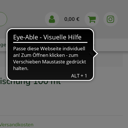
0,00 €
gebote
Markenshops
Ratgeber
App
Mischung
100 ml
Versandkosten