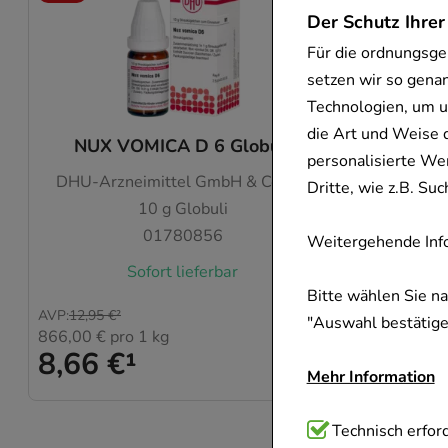
Der Schutz Ihrer
Für die ordnungsge
setzen wir so gena
Technologien, um u
die Art und Weise 
NUX VOMICA D 6 Globuli
ASPIRIN
personalisierte We
DHU-Arzneimittel GmbH & Co. KG
Dritte, wie z.B. S
10
g
Globuli
4
01780856
Weitergehende Info
Sofort lieferbar
Bitte wählen Sie n
AVP
:
12,95 €
²
AVP
:
23,79 
"Auswahl bestätigen
866,00 €
pro 1 kg
0,44 €
pro
8,66 €
¹
17,47
Mehr Information
Technisch Notwend
Technisch erford