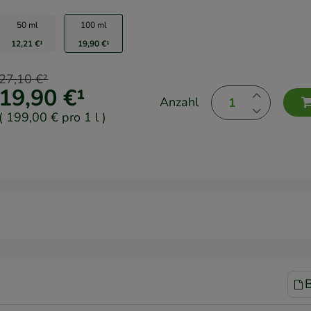
50 ml
100 ml
12,21 €
¹
19,90 €
¹
27,10 €
²
19,90 €
¹
Anzahl
(
199,00 €
pro 1 l
)
B