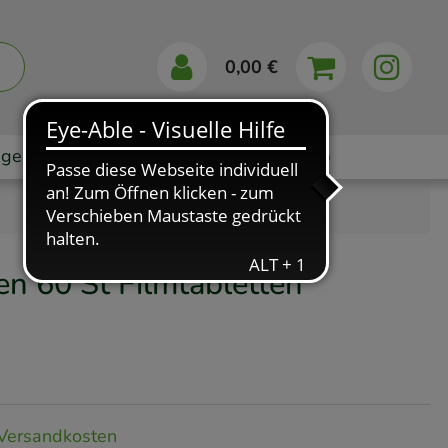
0,00 €
gebote
Markenshops
Ratgeber
App
ten
60 St
Filmtabletten
Versandkosten