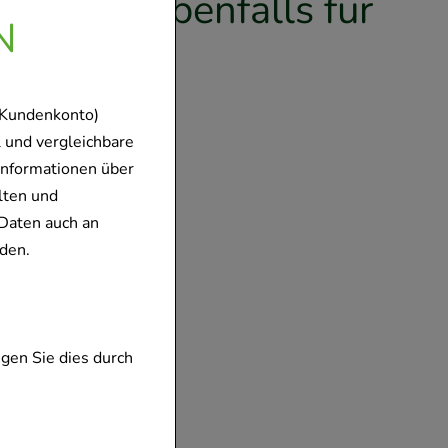
en sich ebenfalls für
N
en
 Kundenkonto)
 und vergleichbare
Informationen über
lten und
Daten auch an
den.
abletten
gen Sie dies durch
ten
ar