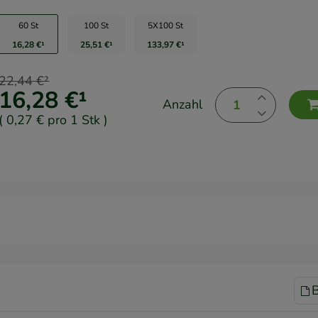
60 St
100 St
5X100 St
16,28 €
¹
25,51 €
¹
133,97 €
¹
22,44 €
²
16,28 €
¹
Anzahl
(
0,27 €
pro 1 Stk
)
B