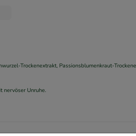
ianwurzel-Trockenextrakt, Passionsblumenkraut-Trockene
t nervöser Unruhe.