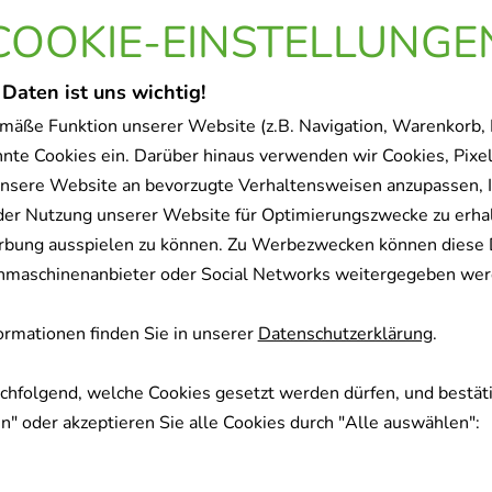
rodukt gekauft haben, hab
COOKIE-EINSTELLUNGE
olgende Artikel entschied
 Daten ist uns wichtig!
mäße Funktion unserer Website (z.B. Navigation, Warenkorb,
-
65%
nnte Cookies ein. Darüber hinaus verwenden wir Cookies, Pixel
nsere Website an bevorzugte Verhaltensweisen anzupassen, 
der Nutzung unserer Website für Optimierungszwecke zu erha
rbung ausspielen zu können. Zu Werbezwecken können diese 
uchmaschinenanbieter oder Social Networks weitergegeben wer
INFIPECT Tropfen
JODID 200 HEXAL T
rmationen finden Sie in unserer
Datenschutzerklärung
.
Infirmarius GmbH
Hexal AG
achfolgend, welche Cookies gesetzt werden dürfen, und bestäti
20
ml
Tropfen
100
St
Tablet
" oder akzeptieren Sie alle Cookies durch "Alle auswählen":
04780319
03105998
 Produkt ist zur Zeit nicht
Sofort lieferb