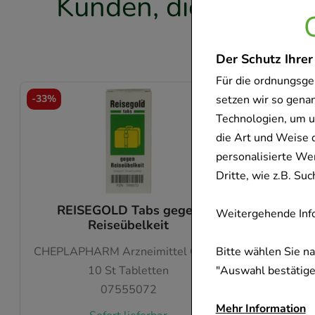
Kunden, die dieses P
f
Der Schutz Ihrer
Für die ordnungsge
-
33%
-
33,5%
setzen wir so gena
Technologien, um u
die Art und Weise 
personalisierte We
Dritte, wie z.B. S
REISEGOLD Tabs gegen
Weitergehende Info
Reiseübelkeit
CHEPLAPHARM Arzneimittel GmbH
Bitte wählen Sie n
10
St
Tabletten
"Auswahl bestätigen
07555072
Dieses
Mehr Information