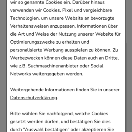
wir so genannte Cookies ein. Darüber hinaus
ebenfalls für folgende
verwenden wir Cookies, Pixel und vergleichbare
Artikel entschieden
Technologien, um unsere Website an bevorzugte
Verhaltensweisen anzupassen, Informationen über
die Art und Weise der Nutzung unserer Website für
Optimierungszwecke zu erhalten und
-
26,5%
personalisierte Werbung ausspielen zu können. Zu
Werbezwecken können diese Daten auch an Dritte,
wie z.B. Suchmaschinenanbieter oder Social
Networks weitergegeben werden.
Weitergehende Informationen finden Sie in unserer
BIOCHEMIE 8 Natrium chloratum D 6
Datenschutzerklärung
.
Tabletten
NESTMANN Pharma GmbH
Bitte wählen Sie nachfolgend, welche Cookies
1000
St
Tabletten
gesetzt werden dürfen, und bestätigen Sie dies
04130722
durch "Auswahl bestätigen" oder akzeptieren Sie