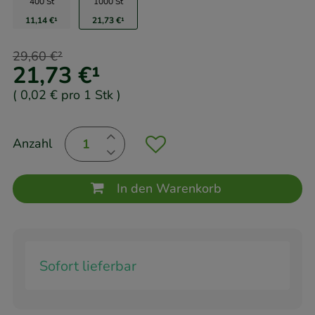
400 St
1000 St
11,14 €
¹
21,73 €
¹
29,60 €
²
21,73 €
¹
(
0,02 €
pro 1 Stk
)
Anzahl
In den Warenkorb
Sofort lieferbar