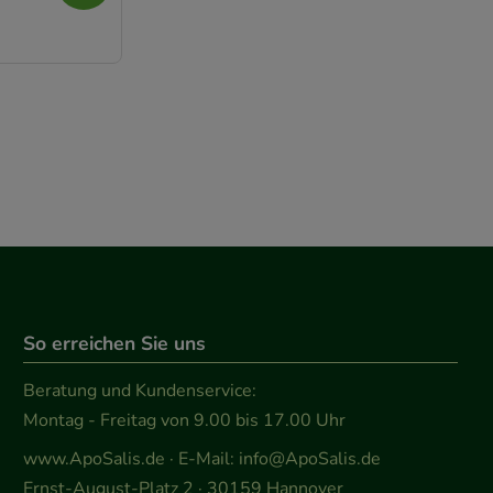
der Nutzung
timieren können,
elevant für Sie zu
gle oder soziale
So erreichen Sie uns
Beratung und Kundenservice:
Montag - Freitag von 9.00 bis 17.00 Uhr
www.ApoSalis.de
· E-Mail:
info@ApoSalis.de
Ernst-August-Platz 2 · 30159 Hannover