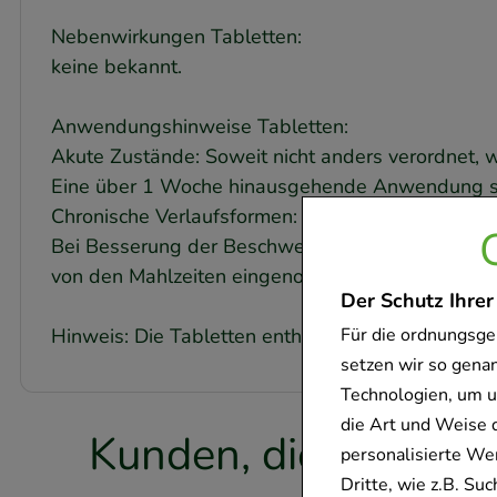
Nebenwirkungen Tabletten:
keine bekannt.
Anwendungshinweise Tabletten:
Akute Zustände: Soweit nicht anders verordnet, w
Eine über 1 Woche hinausgehende Anwendung sol
Chronische Verlaufsformen: Soweit nicht anders v
Bei Besserung der Beschwerden ist die Häufigkeit
von den Mahlzeiten eingenommen werden.
Der Schutz Ihrer
Für die ordnungsge
Hinweis: Die Tabletten enthalten Lactose.
setzen wir so gena
Technologien, um u
die Art und Weise 
Kunden, die dieses P
personalisierte We
Dritte, wie z.B. S