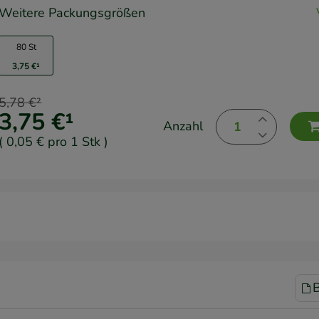
Weitere Packungsgrößen
80 St
3,75 €
¹
5,78 €
²
3,75 €
¹
Anzahl
(
0,05 €
pro 1 Stk
)
B