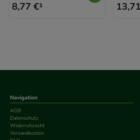
8,77 €
¹
13,71
Statistik & Trackin
unserer Website sa
den Inhalt auf unse
gestalten. Bitte be
Medien übertragen
Navigation
AGB
Datenschutz
Widerrufsrecht
Versandkosten