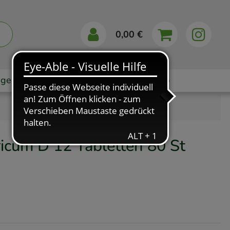
0,00 €
gebote
Markenshops
Ratgeber
App
icum D 12 Tabletten
80 St