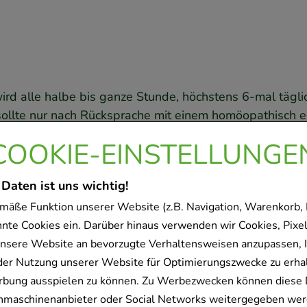
ird alle halbe bis ganze Stunde, höchstens 6-mal tägli
lte nur nach Rücksprache mit einem homöopathisch er
erordnet, wird 1- bis 3-mal täglich je 1 Tablette eing
COOKIE-EINSTELLUNGE
 der Anwendung zu reduzieren. Da es sich empfiehlt di
 Daten ist uns wichtig!
mäße Funktion unserer Website (z.B. Navigation, Warenkorb,
nnte Cookies ein. Darüber hinaus verwenden wir Cookies, Pixel
nsere Website an bevorzugte Verhaltensweisen anzupassen, 
der Nutzung unserer Website für Optimierungszwecke zu erha
rodukt gekauft haben, hab
rbung ausspielen zu können. Zu Werbezwecken können diese 
uchmaschinenanbieter oder Social Networks weitergegeben wer