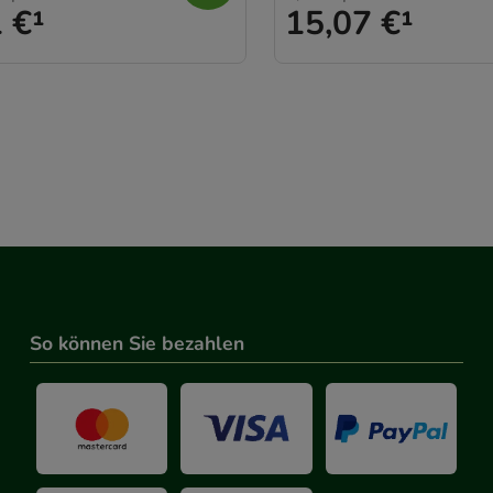
 €
¹
15,07 €
¹
g:
Hierüber lassen sich Informationen über die Art und Weise 
mmeln, mit deren Hilfe wir unsere Website weiter für Sie op
rer Website aber auch die Werbung auf Drittseiten möglichst r
achten Sie, dass Daten hierfür teilweise an Dritte wie z.B. Goo
 werden.
So können Sie bezahlen