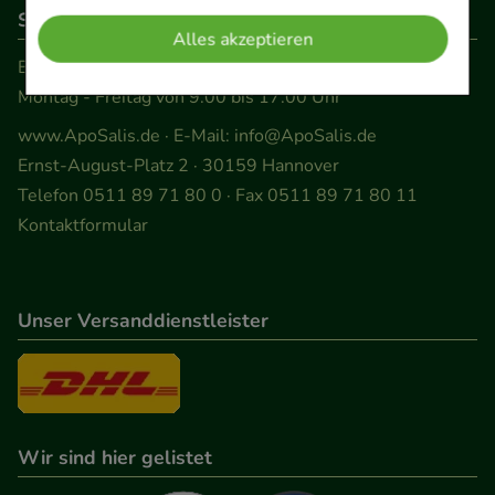
verzichtet werden kann.
So erreichen Sie uns
Alles akzeptieren
Komfort:
Diese Cookies werden genutzt um das
Beratung und Kundenservice:
Einkaufserlebnis noch ansprechender zu gestalten,
Montag - Freitag von 9.00 bis 17.00 Uhr
beispielsweise für die Wiedererkennung des
www.ApoSalis.de
· E-Mail:
info@ApoSalis.de
Besuchers oder unsere Seite an bevorzugte
Ernst-August-Platz 2 · 30159 Hannover
Verhaltensweisen (z.B. Spracheinstellung)
Telefon 0511 89 71 80 0 · Fax 0511 89 71 80 11
anzupassen. Komfort-Cookies ermöglichen es uns
Kontaktformular
auch auf Ihre Bedürfnisse zugeschrittene Inhalte
anzuzeigen und unser Partnerprogramm zu
betreiben.
Unser Versanddienstleister
Statistik & Tracking:
Hierüber lassen sich
Informationen über die Art und Weise der Nutzung
unserer Website sammeln, mit deren Hilfe wir
unsere Website weiter für Sie optimieren können,
Wir sind hier gelistet
den Inhalt auf unserer Website aber auch die