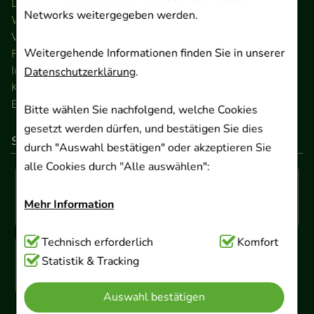
Datenschutz
Networks weitergegeben werden.
Widerrufsrecht
Versandkosten
Weitergehende Informationen finden Sie in unserer
FAQ
Impressum
Datenschutzerklärung
.
Kontakt
Barrierefreiheitserklärung
Bitte wählen Sie nachfolgend, welche Cookies
gesetzt werden dürfen, und bestätigen Sie dies
So können Sie bezahlen
durch "Auswahl bestätigen" oder akzeptieren Sie
alle Cookies durch "Alle auswählen":
Mehr Information
Technisch Notwendig:
Technisch erforderlich
Hierbei handelt es sich um
Komfort
Cookies, die für die Grundfunktionen unserer
Statistik & Tracking
Website notwendig sind (z.B. Navigation,
Auswahl bestätigen
Warenkorb, Kundenkonto), weshalb auf diese nicht