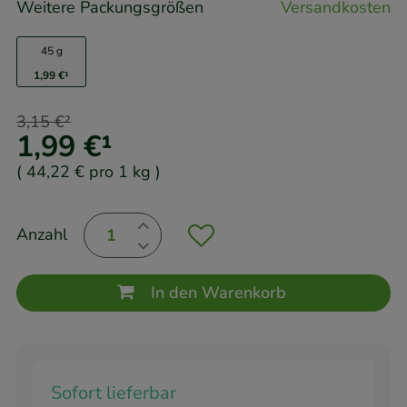
Weitere Packungsgrößen
Versandkosten
45 g
1,99 €
¹
3,15 €
²
1,99 €
¹
(
44,22 €
pro 1 kg
)
Anzahl
In den Warenkorb
Sofort lieferbar