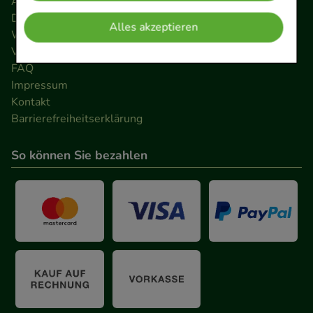
AGB
verzichtet werden kann.
Datenschutz
Alles akzeptieren
Widerrufsrecht
Komfort:
Diese Cookies werden genutzt um das
Versandkosten
Einkaufserlebnis noch ansprechender zu gestalten,
FAQ
beispielsweise für die Wiedererkennung des
Impressum
Besuchers oder unsere Seite an bevorzugte
Kontakt
Barrierefreiheitserklärung
Verhaltensweisen (z.B. Spracheinstellung)
anzupassen. Komfort-Cookies ermöglichen es uns
So können Sie bezahlen
auch auf Ihre Bedürfnisse zugeschrittene Inhalte
anzuzeigen und unser Partnerprogramm zu
betreiben.
Statistik & Tracking:
Hierüber lassen sich
Informationen über die Art und Weise der Nutzung
unserer Website sammeln, mit deren Hilfe wir
unsere Website weiter für Sie optimieren können,
den Inhalt auf unserer Website aber auch die