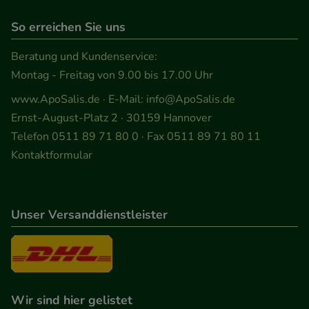
Werbung auf Drittseiten möglichst relevant für Sie
So erreichen Sie uns
zu gestalten. Bitte beachten Sie, dass Daten hierfür
teilweise an Dritte wie z.B. Google oder soziale
Beratung und Kundenservice:
Medien übertragen werden.
Montag - Freitag von 9.00 bis 17.00 Uhr
www.ApoSalis.de
· E-Mail:
info@ApoSalis.de
Ernst-August-Platz 2 · 30159 Hannover
Telefon 0511 89 71 80 0 · Fax 0511 89 71 80 11
Kontaktformular
Unser Versanddienstleister
Wir sind hier gelistet