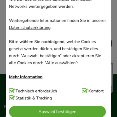
Networks weitergegeben werden.
AVP
:
8,78 €
²
588,00 €
pro 1 kg
5,88 €
¹
Weitergehende Informationen finden Sie in unserer
Datenschutzerklärung
.
Bitte wählen Sie nachfolgend, welche Cookies
gesetzt werden dürfen, und bestätigen Sie dies
durch "Auswahl bestätigen" oder akzeptieren Sie
alle Cookies durch "Alle auswählen":
Mehr Information
Technisch Notwendig:
Technisch erforderlich
Hierbei handelt es sich um
Komfort
Cookies, die für die Grundfunktionen unserer
Statistik & Tracking
Website notwendig sind (z.B. Navigation,
Navigation
Auswahl bestätigen
Warenkorb, Kundenkonto), weshalb auf diese nicht