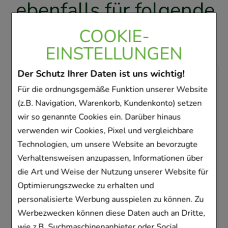
ebenfalls für folgende
Artikel entschieden
COOKIE-
EINSTELLUNGEN
Der Schutz Ihrer Daten ist uns wichtig!
-
33%
Für die ordnungsgemäße Funktion unserer Website
(z.B. Navigation, Warenkorb, Kundenkonto) setzen
wir so genannte Cookies ein. Darüber hinaus
verwenden wir Cookies, Pixel und vergleichbare
Technologien, um unsere Website an bevorzugte
BEPANTHEN Augen- und Nasensalbe
Verhaltensweisen anzupassen, Informationen über
die Art und Weise der Nutzung unserer Website für
Bayer Vital GmbH
Optimierungszwecke zu erhalten und
10
g
Augen- u. Nasensalbe
personalisierte Werbung ausspielen zu können. Zu
01578675
Werbezwecken können diese Daten auch an Dritte,
Sofort lieferbar
wie z.B. Suchmaschinenanbieter oder Social