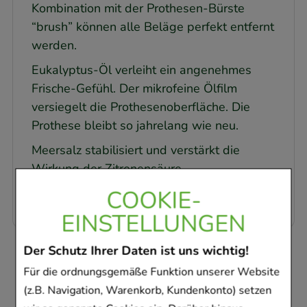
Kombination mit der Prothesen-Bürste
“brush” können alle Beläge perfekt entfernt
werden.
Eukalyptus-Öl verleiht ein angenehmes
Frische-Gefühl. Der mikrofeine Ölfilm
versiegelt die Prothesenoberfläche. Die
Prothese bleibt so jahrelang wie neu.
Meersalz stabilisiert und verstärkt die
Wirkung der Zitronensäure.
COOKIE-
EINSTELLUNGEN
Der Schutz Ihrer Daten ist uns wichtig!
Kunden, die dieses
Für die ordnungsgemäße Funktion unserer Website
Produkt gekauft
(z.B. Navigation, Warenkorb, Kundenkonto) setzen