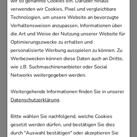
wir so genannte Cookies ein. Darüber hinaus
haben, haben sich
verwenden wir Cookies, Pixel und vergleichbare
ebenfalls für folgende
Technologien, um unsere Website an bevorzugte
Verhaltensweisen anzupassen, Informationen über
Artikel entschieden
die Art und Weise der Nutzung unserer Website für
Optimierungszwecke zu erhalten und
personalisierte Werbung ausspielen zu können. Zu
Werbezwecken können diese Daten auch an Dritte,
-
35%
wie z.B. Suchmaschinenanbieter oder Social
Networks weitergegeben werden.
Weitergehende Informationen finden Sie in unserer
Datenschutzerklärung
.
ROCHE-POSAY Cicaplast Lippen B5 Balsam
Bitte wählen Sie nachfolgend, welche Cookies
L'Oreal Deutschland GmbH
gesetzt werden dürfen, und bestätigen Sie dies
7.5
ml
Balsam
durch "Auswahl bestätigen" oder akzeptieren Sie
10094031