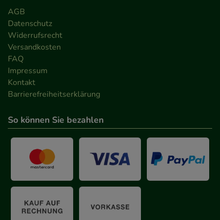
AGB
anzuzeigen und unser Partnerprogramm zu
Datenschutz
betreiben.
Widerrufsrecht
Versandkosten
Statistik & Tracking:
Hierüber lassen sich
FAQ
Informationen über die Art und Weise der Nutzung
Impressum
unserer Website sammeln, mit deren Hilfe wir
Kontakt
unsere Website weiter für Sie optimieren können,
Barrierefreiheitserklärung
den Inhalt auf unserer Website aber auch die
Werbung auf Drittseiten möglichst relevant für Sie
So können Sie bezahlen
zu gestalten. Bitte beachten Sie, dass Daten hierfür
teilweise an Dritte wie z.B. Google oder soziale
Medien übertragen werden.