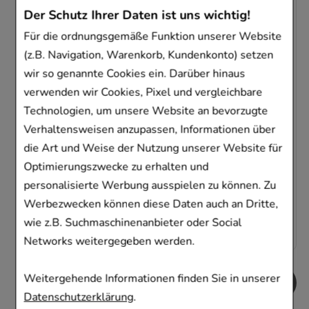
Der Schutz Ihrer Daten ist uns wichtig!
Für die ordnungsgemäße Funktion unserer Website
(z.B. Navigation, Warenkorb, Kundenkonto) setzen
PARACETAMOL-ratiopharm 500 mg
wir so genannte Cookies ein. Darüber hinaus
Tabletten
verwenden wir Cookies, Pixel und vergleichbare
ratiopharm GmbH
Technologien, um unsere Website an bevorzugte
20
St
Tabletten
Verhaltensweisen anzupassen, Informationen über
01126111
die Art und Weise der Nutzung unserer Website für
Sofort lieferbar
Optimierungszwecke zu erhalten und
personalisierte Werbung ausspielen zu können. Zu
AVP
:
4,19 €
²
Werbezwecken können diese Daten auch an Dritte,
0,06 €
pro 1 Stk
1,20 €
¹
wie z.B. Suchmaschinenanbieter oder Social
Networks weitergegeben werden.
Weitergehende Informationen finden Sie in unserer
Datenschutzerklärung
.