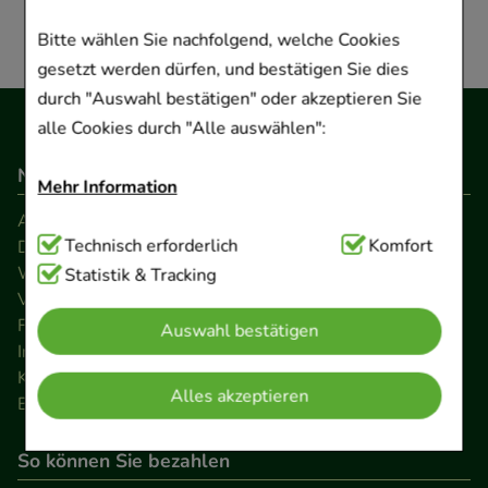
Bitte wählen Sie nachfolgend, welche Cookies
gesetzt werden dürfen, und bestätigen Sie dies
durch "Auswahl bestätigen" oder akzeptieren Sie
alle Cookies durch "Alle auswählen":
Navigation
Mehr Information
AGB
Technisch Notwendig:
Technisch erforderlich
Hierbei handelt es sich um
Komfort
Datenschutz
Widerrufsrecht
Cookies, die für die Grundfunktionen unserer
Statistik & Tracking
Versandkosten
Website notwendig sind (z.B. Navigation,
FAQ
Auswahl bestätigen
Warenkorb, Kundenkonto), weshalb auf diese nicht
Impressum
verzichtet werden kann.
Kontakt
Alles akzeptieren
Barrierefreiheitserklärung
Komfort:
Diese Cookies werden genutzt um das
Einkaufserlebnis noch ansprechender zu gestalten,
So können Sie bezahlen
beispielsweise für die Wiedererkennung des