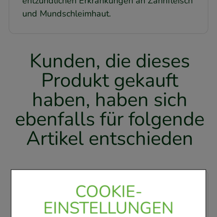
entzündlichen Erkrankungen an Zahnfleisch
und Mundschleimhaut.
Kunden, die dieses
Produkt gekauft
haben, haben sich
ebenfalls für folgende
Artikel entschieden
-
71,5%
COOKIE-
EINSTELLUNGEN