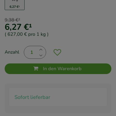
6,27 €
¹
9,38 €
²
6,27 €
¹
(
627,00 €
pro 1 kg
)
Anzahl
In den Warenkorb
Sofort lieferbar