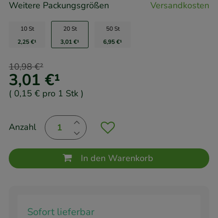
Weitere Packungsgrößen
Versandkosten
10 St
20 St
50 St
2,25 €
¹
3,01 €
¹
6,95 €
¹
10,98 €
²
3,01 €
¹
(
0,15 €
pro 1 Stk
)
Anzahl
In den Warenkorb
Sofort lieferbar