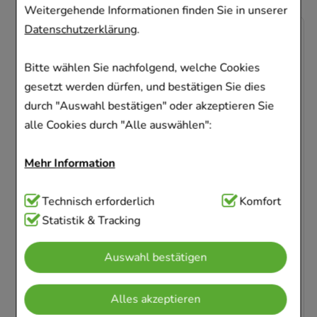
Weitergehende Informationen finden Sie in unserer
Datenschutzerklärung
.
-
66%
Bitte wählen Sie nachfolgend, welche Cookies
gesetzt werden dürfen, und bestätigen Sie dies
durch "Auswahl bestätigen" oder akzeptieren Sie
alle Cookies durch "Alle auswählen":
NASENSPRAY-ratiopharm Erwachsene
kons.frei
Mehr Information
ratiopharm GmbH
Technisch Notwendig:
Technisch erforderlich
Hierbei handelt es sich um
Komfort
15
ml
Nasenspray
Cookies, die für die Grundfunktionen unserer
Statistik & Tracking
00999848
Website notwendig sind (z.B. Navigation,
Sofort lieferbar
Auswahl bestätigen
Warenkorb, Kundenkonto), weshalb auf diese nicht
verzichtet werden kann.
AVP
:
7,50 €
²
170,00 €
pro 1 l
Alles akzeptieren
2,55 €
¹
Komfort:
Diese Cookies werden genutzt um das