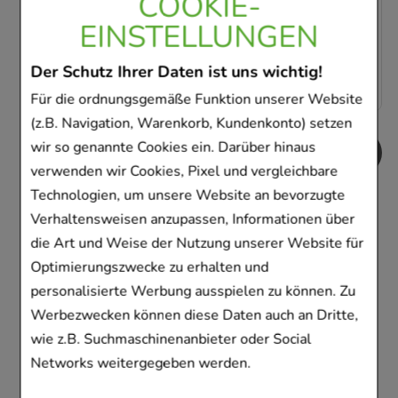
COOKIE-
EINSTELLUNGEN
AVP
:
10,72 €
²
0,20 €
pro 1 Stk
2,80 €
¹
Der Schutz Ihrer Daten ist uns wichtig!
Für die ordnungsgemäße Funktion unserer Website
(z.B. Navigation, Warenkorb, Kundenkonto) setzen
wir so genannte Cookies ein. Darüber hinaus
verwenden wir Cookies, Pixel und vergleichbare
Technologien, um unsere Website an bevorzugte
Kunden, die dieses
Verhaltensweisen anzupassen, Informationen über
Produkt gekauft
die Art und Weise der Nutzung unserer Website für
Optimierungszwecke zu erhalten und
haben, haben sich
personalisierte Werbung ausspielen zu können. Zu
ebenfalls für folgende
Werbezwecken können diese Daten auch an Dritte,
wie z.B. Suchmaschinenanbieter oder Social
Artikel entschieden
Networks weitergegeben werden.