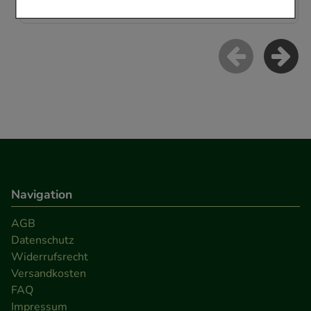
Einkaufserlebnis noch ansprechender zu gestalten,
beispielsweise für die Wiedererkennung des
Besuchers oder unsere Seite an bevorzugte
Verhaltensweisen (z.B. Spracheinstellung)
anzupassen. Komfort-Cookies ermöglichen es uns
auch auf Ihre Bedürfnisse zugeschrittene Inhalte
anzuzeigen und unser Partnerprogramm zu
betreiben.
Statistik & Tracking:
Hierüber lassen sich
Navigation
Informationen über die Art und Weise der Nutzung
AGB
unserer Website sammeln, mit deren Hilfe wir
Datenschutz
unsere Website weiter für Sie optimieren können,
Widerrufsrecht
den Inhalt auf unserer Website aber auch die
Versandkosten
Werbung auf Drittseiten möglichst relevant für Sie
FAQ
zu gestalten. Bitte beachten Sie, dass Daten hierfür
Impressum