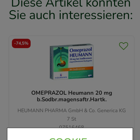
Diese Artikel könnten
Sie auch interessieren:
-
74%
OMEPRAZOL Heumann 20 mg
b.Sodbr.magensaftr.Hartk.
HEUMANN PHARMA GmbH & Co. Generica KG
14
St
07516480
Sofort lieferbar