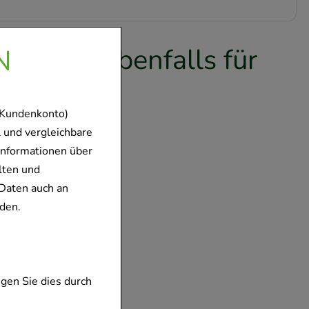
en sich ebenfalls für
N
en
 Kundenkonto)
 und vergleichbare
Informationen über
lten und
Daten auch an
den.
L plus
.e.L.z.E.
gen Sie dies durch