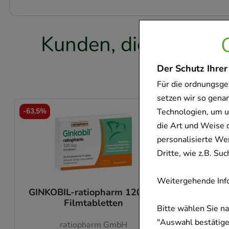
Kunden, die dieses P
f
Der Schutz Ihrer
Für die ordnungsge
setzen wir so gena
Technologien, um u
-
63,5%
-
66%
die Art und Weise 
personalisierte We
Dritte, wie z.B. S
Weitergehende Info
GINKOBIL-ratiopharm 120 mg
NAS
Filmtabletten
Er
Bitte wählen Sie n
"Auswahl bestätigen
ratiopharm GmbH