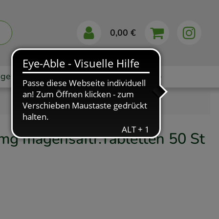
0,00 €
gebote
Markenshops
Ratgeber
App
g magensaftr.Tabletten
50 St