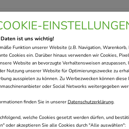
rodukt gekauft haben, hab
COOKIE-EINSTELLUNGE
olgende Artikel entschied
 Daten ist uns wichtig!
mäße Funktion unserer Website (z.B. Navigation, Warenkorb,
nnte Cookies ein. Darüber hinaus verwenden wir Cookies, Pixel
nsere Website an bevorzugte Verhaltensweisen anzupassen, 
-
61%
der Nutzung unserer Website für Optimierungszwecke zu erha
rbung ausspielen zu können. Zu Werbezwecken können diese 
uchmaschinenanbieter oder Social Networks weitergegeben wer
rmationen finden Sie in unserer
Datenschutzerklärung
.
ENSPRAY-ratiopharm
MACROGOL HEXA
wachsene kons.frei
Elektrolyte Plv.z.H
achfolgend, welche Cookies gesetzt werden dürfen, und bestäti
Hexal AG
" oder akzeptieren Sie alle Cookies durch "Alle auswählen":
ratiopharm GmbH