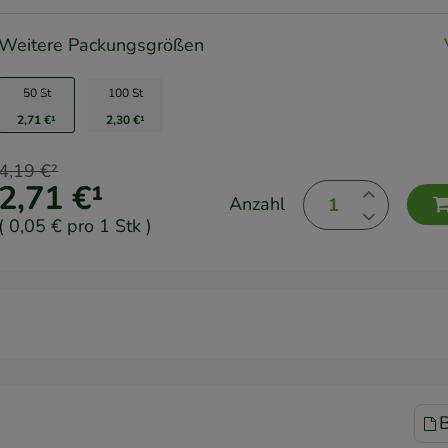
Weitere Packungsgrößen
50 St
100 St
2,71 €
¹
2,30 €
¹
4,19 €
²
2,71 €
¹
Anzahl
(
0,05 €
pro 1 Stk
)
B