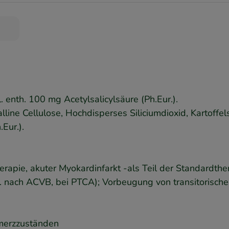
enth. 100 mg Acetylsalicylsäure (Ph.Eur.).
line Cellulose, Hochdisperses Siliciumdioxid, Kartoffel
Eur.).
erapie, akuter Myokardinfarkt -als Teil der Standardthe
. B. nach ACVB, bei PTCA); Vorbeugung von transitorische
hmerzzuständen