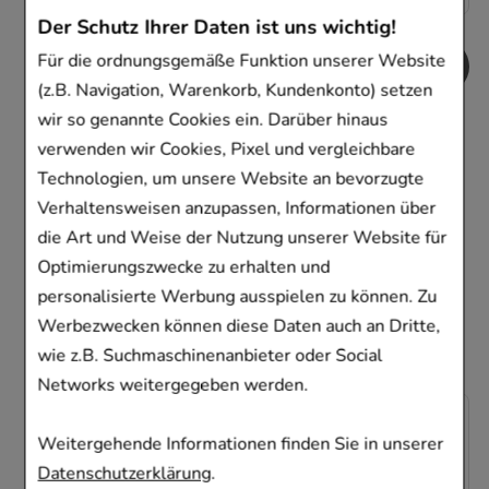
Der Schutz Ihrer Daten ist uns wichtig!
Für die ordnungsgemäße Funktion unserer Website
(z.B. Navigation, Warenkorb, Kundenkonto) setzen
wir so genannte Cookies ein. Darüber hinaus
Kunden, die dieses
verwenden wir Cookies, Pixel und vergleichbare
Produkt gekauft
Technologien, um unsere Website an bevorzugte
Verhaltensweisen anzupassen, Informationen über
haben, haben sich
die Art und Weise der Nutzung unserer Website für
ebenfalls für folgende
Optimierungszwecke zu erhalten und
personalisierte Werbung ausspielen zu können. Zu
Artikel entschieden
Werbezwecken können diese Daten auch an Dritte,
wie z.B. Suchmaschinenanbieter oder Social
Networks weitergegeben werden.
-
72,5%
Weitergehende Informationen finden Sie in unserer
Datenschutzerklärung
.