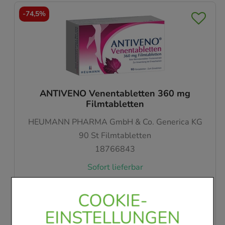
-
76%
ANTIVENO Venentabletten 360 mg
Filmtabletten
HEUMANN PHARMA GmbH & Co. Generica KG
30
St
Filmtabletten
18766814
Sofort lieferbar
AVP
:
20,99 €
²
COOKIE-
0,17 €
pro 1 Stk
4,99 €
¹
EINSTELLUNGEN