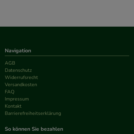
Besuchers oder unsere Seite an bevorzugte
Verhaltensweisen (z.B. Spracheinstellung)
anzupassen. Komfort-Cookies ermöglichen es uns
auch auf Ihre Bedürfnisse zugeschrittene Inhalte
anzuzeigen und unser Partnerprogramm zu
betreiben.
Navigation
AGB
Statistik & Tracking:
Hierüber lassen sich
Datenschutz
Informationen über die Art und Weise der Nutzung
Widerrufsrecht
unserer Website sammeln, mit deren Hilfe wir
Versandkosten
unsere Website weiter für Sie optimieren können,
FAQ
den Inhalt auf unserer Website aber auch die
Impressum
Werbung auf Drittseiten möglichst relevant für Sie
Kontakt
zu gestalten. Bitte beachten Sie, dass Daten hierfür
Barrierefreiheitserklärung
teilweise an Dritte wie z.B. Google oder soziale
Medien übertragen werden.
So können Sie bezahlen