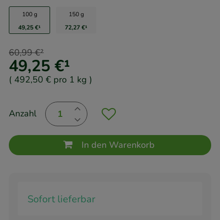
100 g
150 g
49,25 €
¹
72,27 €
¹
60,99 €
²
49,25 €
¹
(
492,50 €
pro 1 kg
)
Anzahl
In den Warenkorb
Sofort lieferbar