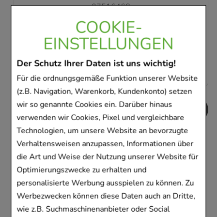
07516480
COOKIE-
Sofort lieferbar
EINSTELLUNGEN
AVP
:
10,72 €
²
0,20 €
pro 1 Stk
Der Schutz Ihrer Daten ist uns wichtig!
2,80 €
¹
Für die ordnungsgemäße Funktion unserer Website
(z.B. Navigation, Warenkorb, Kundenkonto) setzen
…
wir so genannte Cookies ein. Darüber hinaus
verwenden wir Cookies, Pixel und vergleichbare
Technologien, um unsere Website an bevorzugte
Kunden, die dieses
Verhaltensweisen anzupassen, Informationen über
Produkt gekauft
die Art und Weise der Nutzung unserer Website für
Optimierungszwecke zu erhalten und
haben, haben sich
personalisierte Werbung ausspielen zu können. Zu
ebenfalls für folgende
Werbezwecken können diese Daten auch an Dritte,
wie z.B. Suchmaschinenanbieter oder Social