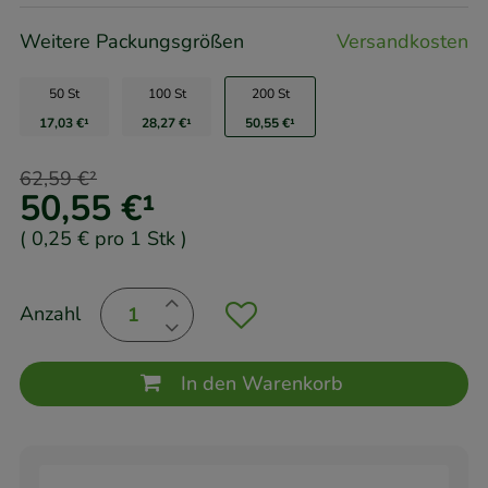
Weitere Packungsgrößen
Versandkosten
50 St
100 St
200 St
17,03 €
¹
28,27 €
¹
50,55 €
¹
62,59 €
²
50,55 €
¹
(
0,25 €
pro 1 Stk
)
Anzahl
In den Warenkorb