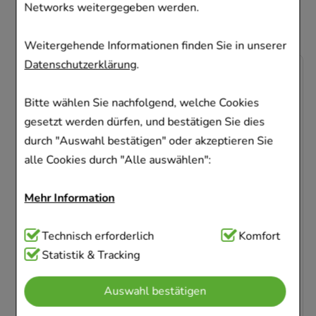
Artikel entschieden
Networks weitergegeben werden.
Weitergehende Informationen finden Sie in unserer
Datenschutzerklärung
.
-
37,5%
Bitte wählen Sie nachfolgend, welche Cookies
gesetzt werden dürfen, und bestätigen Sie dies
durch "Auswahl bestätigen" oder akzeptieren Sie
alle Cookies durch "Alle auswählen":
BEPANTHEN Wund- und Heilsalbe
Mehr Information
Bayer Vital GmbH
100
g
Salbe
Technisch Notwendig:
Technisch erforderlich
Hierbei handelt es sich um
Komfort
01578847
Cookies, die für die Grundfunktionen unserer
Statistik & Tracking
Website notwendig sind (z.B. Navigation,
Sofort lieferbar
Auswahl bestätigen
Warenkorb, Kundenkonto), weshalb auf diese nicht
verzichtet werden kann.
AVP
:
19,99 €
²