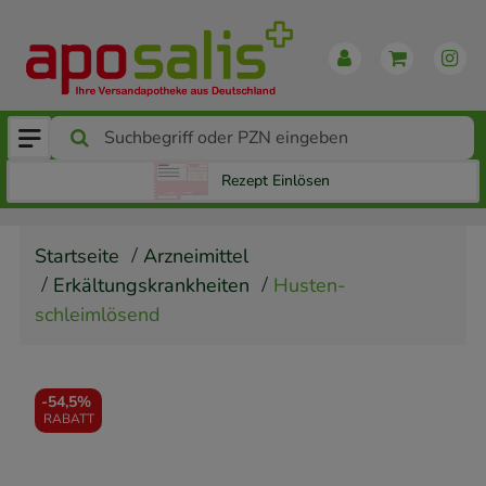
Rezept Einlösen
Startseite
Arzneimittel
Erkältungskrankheiten
Husten-
schleimlösend
-
54,5%
RABATT