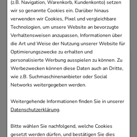
haben, haben sich
(z.B. Navigation, Warenkorb, Kundenkonto) setzen
wir so genannte Cookies ein. Darüber hinaus
ebenfalls für folgende
verwenden wir Cookies, Pixel und vergleichbare
Artikel entschieden
Technologien, um unsere Website an bevorzugte
Verhaltensweisen anzupassen, Informationen über
die Art und Weise der Nutzung unserer Website für
Optimierungszwecke zu erhalten und
-
35%
personalisierte Werbung ausspielen zu können. Zu
Werbezwecken können diese Daten auch an Dritte,
wie z.B. Suchmaschinenanbieter oder Social
Networks weitergegeben werden.
Weitergehende Informationen finden Sie in unserer
NASIC Nasenspray
Datenschutzerklärung
.
MCM KLOSTERFRAU Vertr. GmbH
Bitte wählen Sie nachfolgend, welche Cookies
10
ml
Nasenspray
gesetzt werden dürfen, und bestätigen Sie dies
00705309