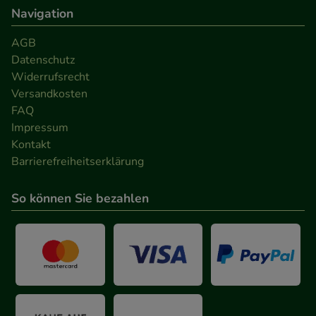
anzupassen. Komfort-Cookies ermöglichen es uns
Navigation
auch auf Ihre Bedürfnisse zugeschrittene Inhalte
anzuzeigen und unser Partnerprogramm zu
AGB
betreiben.
Datenschutz
Widerrufsrecht
Versandkosten
Statistik & Tracking:
Hierüber lassen sich
FAQ
Informationen über die Art und Weise der Nutzung
Impressum
unserer Website sammeln, mit deren Hilfe wir
Kontakt
unsere Website weiter für Sie optimieren können,
Barrierefreiheitserklärung
den Inhalt auf unserer Website aber auch die
Werbung auf Drittseiten möglichst relevant für Sie
So können Sie bezahlen
zu gestalten. Bitte beachten Sie, dass Daten hierfür
teilweise an Dritte wie z.B. Google oder soziale
Medien übertragen werden.