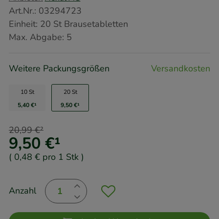
Art.Nr.
:
03294723
Einheit:
20
St
Brausetabletten
Max. Abgabe:
5
Weitere Packungsgrößen
Versandkosten
10 St
20 St
5,40 €
¹
9,50 €
¹
20,99 €
²
9,50 €
¹
(
0,48 €
pro 1 Stk
)
Anzahl