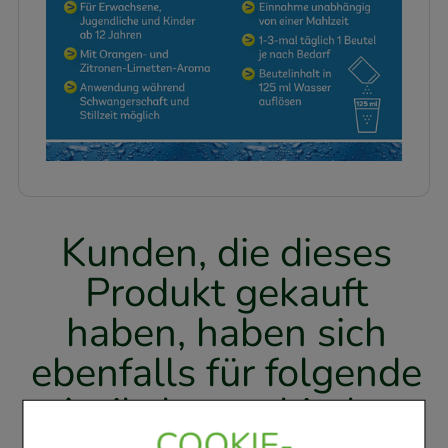
Kunden, die dieses
Produkt gekauft
haben, haben sich
ebenfalls für folgende
Artikel entschieden
COOKIE-