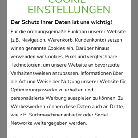
EINSTELLUNGEN
-
77%
Der Schutz Ihrer Daten ist uns wichtig!
Für die ordnungsgemäße Funktion unserer Website
(z.B. Navigation, Warenkorb, Kundenkonto) setzen
wir so genannte Cookies ein. Darüber hinaus
verwenden wir Cookies, Pixel und vergleichbare
Technologien, um unsere Website an bevorzugte
LOPERAMID axicur 2 mg Tabletten
Verhaltensweisen anzupassen, Informationen über
axicorp Pharma GmbH
die Art und Weise der Nutzung unserer Website für
10
St
Tabletten
Optimierungszwecke zu erhalten und
14299913
personalisierte Werbung ausspielen zu können. Zu
Werbezwecken können diese Daten auch an Dritte,
Sofort lieferbar
wie z.B. Suchmaschinenanbieter oder Social
Networks weitergegeben werden.
AVP
:
3,45 €
²
0,08 €
pro 1 Stk