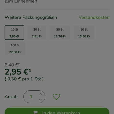
zum Einnehmen
Weitere Packungsgrößen
Versandkosten
10 St
20 St
30 St
50 St
2,95 €
¹
7,91 €
¹
13,26 €
¹
13,50 €
¹
100 St
22,50 €
¹
6,40 €
²
2,95 €
¹
(
0,30 €
pro 1 Stk
)
Anzahl
In den Warenkorb