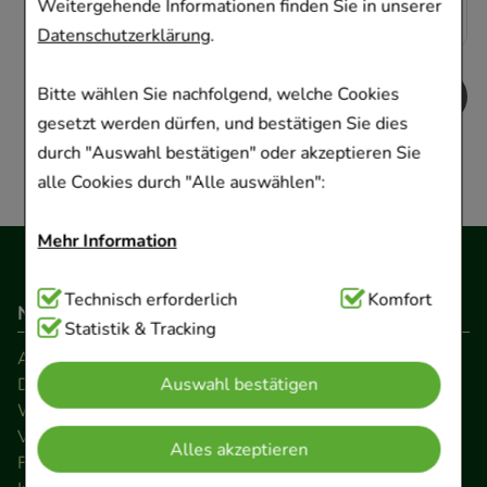
0,79 €
¹
Weitergehende Informationen finden Sie in unserer
Datenschutzerklärung
.
Bitte wählen Sie nachfolgend, welche Cookies
gesetzt werden dürfen, und bestätigen Sie dies
durch "Auswahl bestätigen" oder akzeptieren Sie
alle Cookies durch "Alle auswählen":
Mehr Information
Technisch Notwendig:
Technisch erforderlich
Hierbei handelt es sich um
Komfort
Navigation
Cookies, die für die Grundfunktionen unserer
Statistik & Tracking
Website notwendig sind (z.B. Navigation,
AGB
Datenschutz
Auswahl bestätigen
Warenkorb, Kundenkonto), weshalb auf diese nicht
Widerrufsrecht
verzichtet werden kann.
Versandkosten
Alles akzeptieren
FAQ
Komfort:
Diese Cookies werden genutzt um das