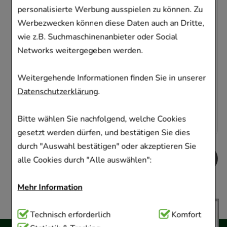
reichhaltig
personalisierte Werbung ausspielen zu können. Zu
Werbezwecken können diese Daten auch an Dritte,
L'Oreal Deutschland GmbH
wie z.B. Suchmaschinenanbieter oder Social
50
ml
Creme
Networks weitergegeben werden.
02205479
Sofort lieferbar
Weitergehende Informationen finden Sie in unserer
Datenschutzerklärung
.
AVP
:
26,50 €
²
337,00 €
pro 1 l
16,85 €
¹
Bitte wählen Sie nachfolgend, welche Cookies
gesetzt werden dürfen, und bestätigen Sie dies
durch "Auswahl bestätigen" oder akzeptieren Sie
alle Cookies durch "Alle auswählen":
Mehr Information
Technisch Notwendig:
Technisch erforderlich
Hierbei handelt es sich um
Komfort