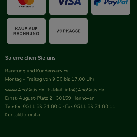
unserer Website sammeln, mit deren Hilfe wir
unsere Website weiter für Sie optimieren können,
den Inhalt auf unserer Website aber auch die
Werbung auf Drittseiten möglichst relevant für Sie
zu gestalten. Bitte beachten Sie, dass Daten hierfür
teilweise an Dritte wie z.B. Google oder soziale
Medien übertragen werden.
So erreichen Sie uns
Beratung und Kundenservice:
Montag - Freitag von 9.00 bis 17.00 Uhr
www.ApoSalis.de
· E-Mail:
info@ApoSalis.de
Ernst-August-Platz 2 · 30159 Hannover
Telefon 0511 89 71 80 0 · Fax 0511 89 71 80 11
Kontaktformular