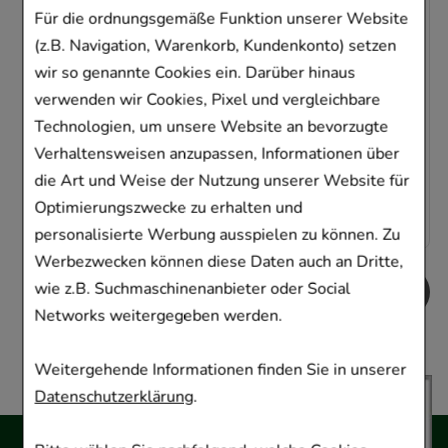
Hexal AG
Für die ordnungsgemäße Funktion unserer Website
00
St
Pulver zur Herstellung einer Lösung zum
(z.B. Navigation, Warenkorb, Kundenkonto) setzen
Einnehmen
wir so genannte Cookies ein. Darüber hinaus
08875442
verwenden wir Cookies, Pixel und vergleichbare
Sofort lieferbar
Technologien, um unsere Website an bevorzugte
Verhaltensweisen anzupassen, Informationen über
AVP
:
12
:
69,42 €
²
die Art und Weise der Nutzung unserer Website für
0,05 €
7 €
pro 1 Stk
4,9
6,99 €
¹
Optimierungszwecke zu erhalten und
personalisierte Werbung ausspielen zu können. Zu
Werbezwecken können diese Daten auch an Dritte,
wie z.B. Suchmaschinenanbieter oder Social
Networks weitergegeben werden.
Weitergehende Informationen finden Sie in unserer
Datenschutzerklärung
.