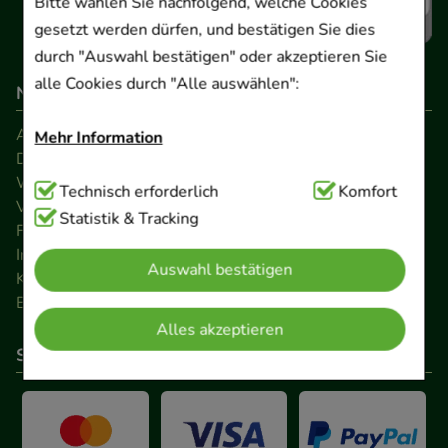
Bitte wählen Sie nachfolgend, welche Cookies
gesetzt werden dürfen, und bestätigen Sie dies
durch "Auswahl bestätigen" oder akzeptieren Sie
alle Cookies durch "Alle auswählen":
Navigation
AGB
Mehr Information
Datenschutz
Widerrufsrecht
Technisch Notwendig:
Technisch erforderlich
Hierbei handelt es sich um
Komfort
Versandkosten
Cookies, die für die Grundfunktionen unserer
Statistik & Tracking
FAQ
Website notwendig sind (z.B. Navigation,
Impressum
Auswahl bestätigen
Warenkorb, Kundenkonto), weshalb auf diese nicht
Kontakt
verzichtet werden kann.
Barrierefreiheitserklärung
Alles akzeptieren
Komfort:
Diese Cookies werden genutzt um das
So können Sie bezahlen
Einkaufserlebnis noch ansprechender zu gestalten,
beispielsweise für die Wiedererkennung des
Besuchers oder unsere Seite an bevorzugte