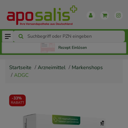
Rezept Einlösen
Startseite
Arzneimittel
Markenshops
ADGC
-
33%
RABATT