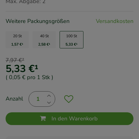
Max. Abgabe:
2
Weitere Packungsgrößen
Versandkosten
20 St
40 St
100 St
1,57 €
¹
2,58 €
¹
5,33 €
¹
7,97 €
²
5,33 €
¹
(
0,05 €
pro 1 Stk
)
Anzahl
In den Warenkorb