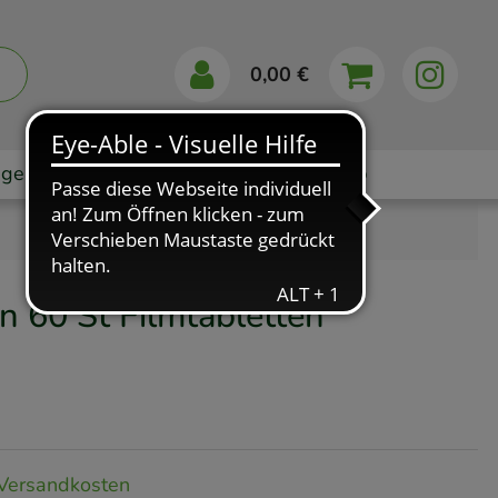
0,00 €
gebote
Markenshops
Ratgeber
App
en
60 St
Filmtabletten
Versandkosten