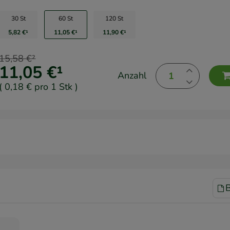
30 St
60 St
120 St
5,82 €
¹
11,05 €
¹
11,90 €
¹
15,58 €
²
11,05 €
¹
Anzahl
(
0,18 €
pro 1 Stk
)
B