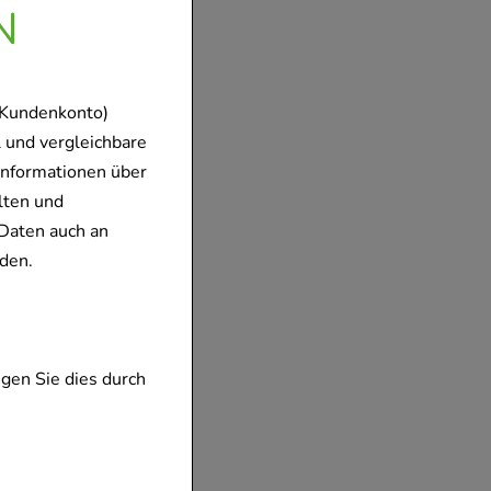
ressieren:
N
 Kundenkonto)
 und vergleichbare
Informationen über
lten und
Daten auch an
den.
ratiopharm
mbH
ln
gen Sie dies durch
ar