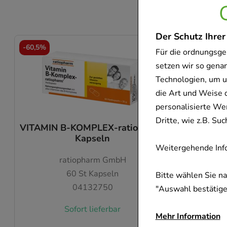
Diese Art
Der Schutz Ihrer
-
60,5%
-
26,5%
Für die ordnungsge
setzen wir so gena
Technologien, um u
die Art und Weise 
personalisierte We
Dritte, wie z.B. S
VITAMIN B-KOMPLEX-ratiopharm
VITAMIN
Kapseln
Weitergehende Info
ratiopharm GmbH
60
St
Kapseln
Bitte wählen Sie n
04132750
"Auswahl bestätigen
Dieses
Sofort lieferbar
Mehr Information