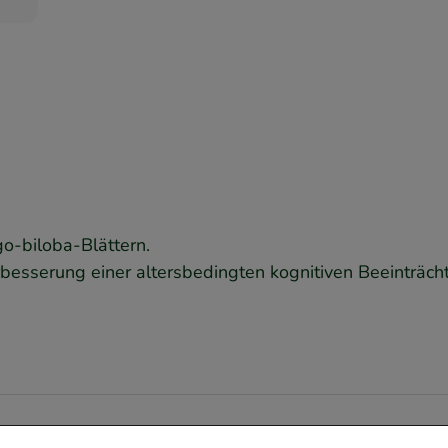
o-biloba-Blättern.
erbesserung einer altersbedingten kognitiven Beeinträc