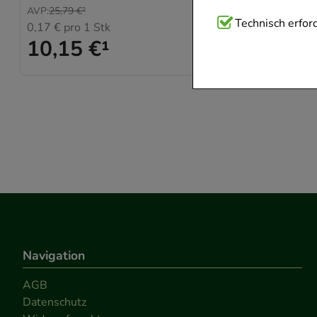
AVP
:
25,79 €
²
AVP
:
24,19 
Technisch Notwend
Technisch erford
0,17 €
pro 1 Stk
0,44 €
pro
10,15 €
¹
Website notwendig 
17,76
verzichtet werden 
Komfort:
Diese Coo
beispielsweise für
Verhaltensweisen (
auf Ihre Bedürfnis
Statistik & Trackin
unserer Website sa
den Inhalt auf unse
gestalten. Bitte be
Navigation
Medien übertragen
AGB
Datenschutz