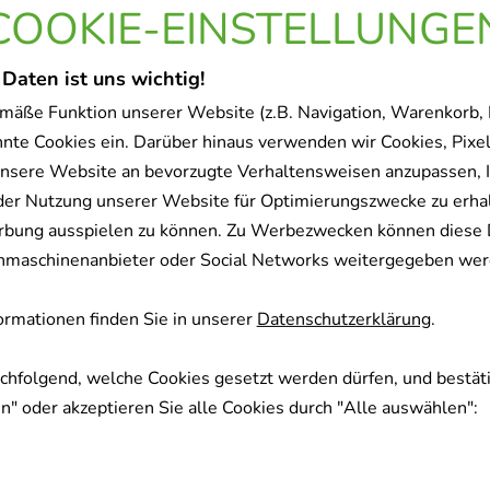
ikel könnten Sie auch inte
COOKIE-EINSTELLUNGE
 Daten ist uns wichtig!
-
58,5%
mäße Funktion unserer Website (z.B. Navigation, Warenkorb,
nnte Cookies ein. Darüber hinaus verwenden wir Cookies, Pixel
nsere Website an bevorzugte Verhaltensweisen anzupassen, 
der Nutzung unserer Website für Optimierungszwecke zu erha
rbung ausspielen zu können. Zu Werbezwecken können diese 
uchmaschinenanbieter oder Social Networks weitergegeben wer
 B-KOMPLEX-ratiopharm
VITAMIN B-KOMPLEX-
direkt Pulver
Kapseln
rmationen finden Sie in unserer
Datenschutzerklärung
.
ratiopharm GmbH
ratiopharm G
40
St
Pulver
120
St
Kapse
achfolgend, welche Cookies gesetzt werden dürfen, und bestäti
16783205
13352373
" oder akzeptieren Sie alle Cookies durch "Alle auswählen":
 Produkt ist zur Zeit nicht
Sofort lieferb
verfügbar