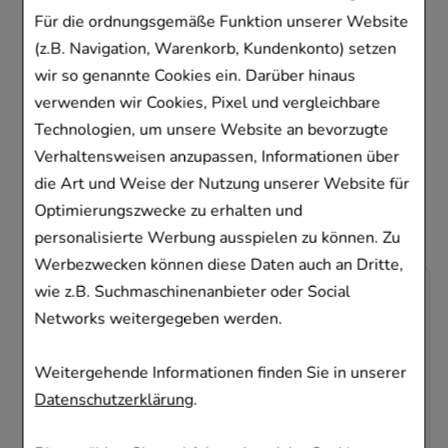
Für die ordnungsgemäße Funktion unserer Website
Kunden, die dieses
(z.B. Navigation, Warenkorb, Kundenkonto) setzen
Produkt gekauft
wir so genannte Cookies ein. Darüber hinaus
verwenden wir Cookies, Pixel und vergleichbare
haben, haben sich
Technologien, um unsere Website an bevorzugte
ebenfalls für folgende
Verhaltensweisen anzupassen, Informationen über
Artikel entschieden
die Art und Weise der Nutzung unserer Website für
Optimierungszwecke zu erhalten und
personalisierte Werbung ausspielen zu können. Zu
Werbezwecken können diese Daten auch an Dritte,
-
33%
wie z.B. Suchmaschinenanbieter oder Social
Networks weitergegeben werden.
Weitergehende Informationen finden Sie in unserer
Datenschutzerklärung
.