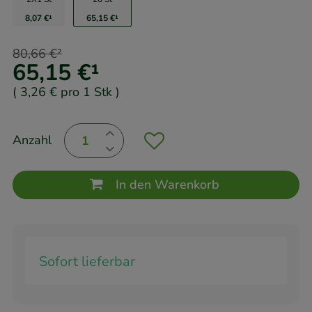
8,07 €
¹
65,15 €
¹
80,66 €
²
65,15 €
¹
(
3,26 €
pro 1 Stk
)
Anzahl
In den Warenkorb
Sofort lieferbar